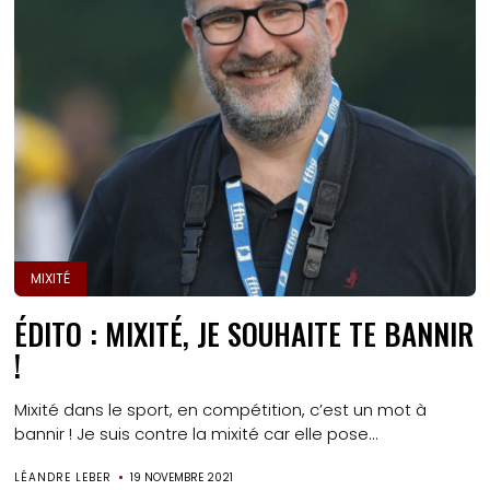
MIXITÉ
ÉDITO : MIXITÉ, JE SOUHAITE TE BANNIR
!
Mixité dans le sport, en compétition, c’est un mot à
bannir ! Je suis contre la mixité car elle pose...
LÉANDRE LEBER
19 NOVEMBRE 2021