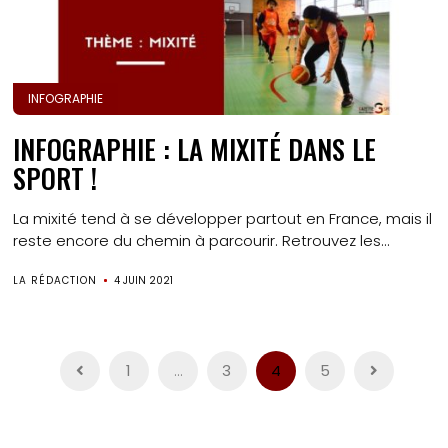
INFOGRAPHIE
INFOGRAPHIE : LA MIXITÉ DANS LE
SPORT !
La mixité tend à se développer partout en France, mais il
reste encore du chemin à parcourir. Retrouvez les...
LA RÉDACTION
4 JUIN 2021
Pagination
1
…
3
4
5
des