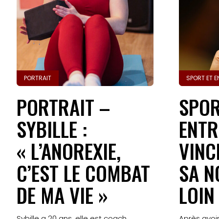
PORTRAIT
SPORT ET E
PORTRAIT –
SPOR
SYBILLE :
ENTR
« L’ANOREXIE,
VINC
C’EST LE COMBAT
SA N
DE MA VIE »
LOIN
Sybille a 20 ans, elle est coach
Après avoir