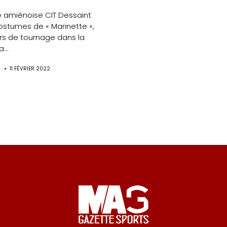
légales
e amiénoise CIT Dessaint
ostumes de « Marinette »,
Contact
urs de tournage dans la
...
N
11 FÉVRIER 2022
Search