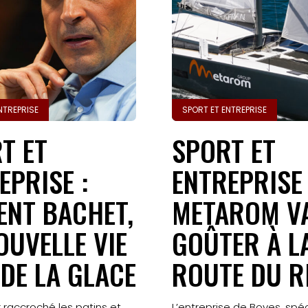
NTREPRISE
SPORT ET ENTREPRISE
T ET
SPORT ET
EPRISE :
ENTREPRISE 
ENT BACHET,
METAROM V
OUVELLE VIE
GOÛTER À L
 DE LA GLACE
ROUTE DU 
 raccroché les patins et
L’entreprise de Boves, spéc