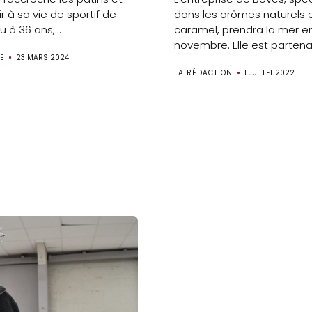
ir à sa vie de sportif de
dans les arômes naturels e
Accueil
 à 36 ans,...
caramel, prendra la mer e
novembre. Elle est partenair
Gazette
E
23 MARS 2024
LA RÉDACTION
1 JUILLET 2022
Sports
Actus
Le
projet
Gazette
Sports
Éducation