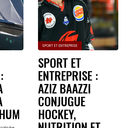
SPORT ET ENTREPRISE
SPORT ET
:
ENTREPRISE :
A
AZIZ BAAZZI
A
CONJUGUE
RHUM
HOCKEY,
NUTRITION ET
ialisée