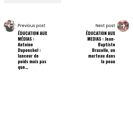
Previous post
Next post
ÉDUCATION AUX
ÉDUCATION AUX
MÉDIAS :
MEDIAS : Jean-
Antoine
Baptiste
Duponchel :
Bruxelle, un
lanceur de
marteau dans
poids mais pas
la peau
que…