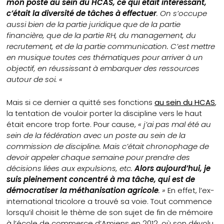
mon poste au sein du HCAS, ce qui était intéressant,
c’était la diversité de tâches à effectuer
. On s’occupe
aussi bien de la partie juridique que de la partie
financière, que de la partie RH, du management, du
recrutement, et de la partie communication. C’est mettre
en musique toutes ces thématiques pour arriver à un
objectif, en réussissant à embarquer des ressources
autour de soi. «
Mais si ce dernier a quitté ses fonctions
au sein du HCAS
,
la tentation de vouloir porter la discipline vers le haut
était encore trop forte. Pour cause,
« j’ai pas mal été au
sein de la fédération avec un poste au sein de la
commission de discipline. Mais c’était chronophage de
devoir appeler chaque semaine pour prendre des
décisions liées aux expulsions, etc.
Alors aujourd’hui, je
suis pleinement concentré à ma tâche, qui est de
démocratiser la méthanisation agricole
. »
En effet, l’ex-
international tricolore a trouvé sa voie. Tout commence
lorsqu’il choisit le thème de son sujet de fin de mémoire
à l’école de commerce d’Amiens en 2012, où son dévolu