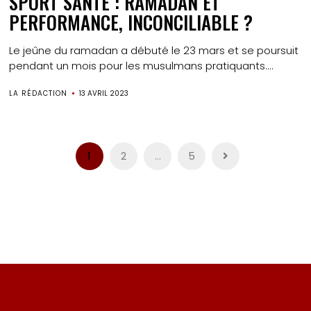
SPORT SANTE : RAMADAN ET
PERFORMANCE, INCONCILIABLE ?
Le jeûne du ramadan a débuté le 23 mars et se poursuit
pendant un mois pour les musulmans pratiquants....
LA RÉDACTION
13 AVRIL 2023
Pagination
1
2
…
5
des
publications