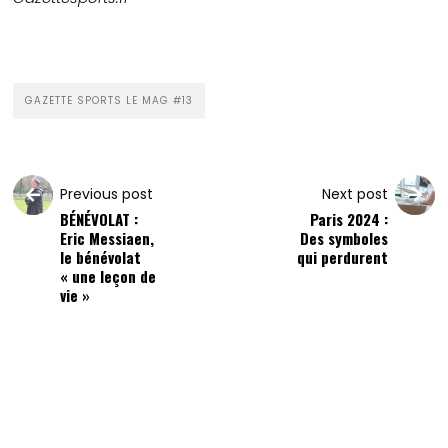
GAZETTE SPORTS LE MAG #13
Previous post
Next post
BÉNÉVOLAT :
Paris 2024 :
Eric Messiaen,
Des symboles
le bénévolat
qui perdurent
« une leçon de
vie »