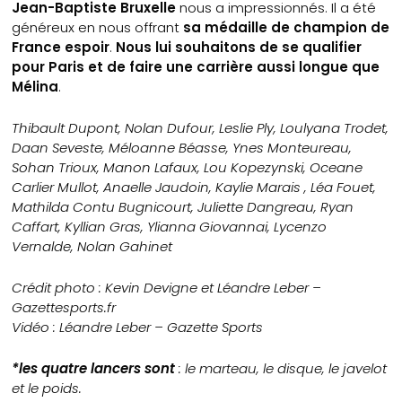
Jean-Baptiste Bruxelle
nous a impressionnés. Il a été
généreux en nous offrant
sa médaille de champion de
France espoir
.
Nous lui souhaitons de se qualifier
pour Paris et de faire une carrière aussi longue que
Mélina
.
Thibault Dupont, Nolan Dufour, Leslie Ply, Loulyana Trodet,
Daan Seveste, Méloanne Béasse, Ynes Monteureau,
Sohan Trioux, Manon Lafaux, Lou Kopezynski, Oceane
Carlier Mullot, Anaelle Jaudoin, Kaylie Marais , Léa Fouet,
Mathilda Contu Bugnicourt, Juliette Dangreau, Ryan
Caffart, Kyllian Gras, Ylianna Giovannai, Lycenzo
Vernalde, Nolan Gahinet
Crédit photo : Kevin Devigne et Léandre Leber –
Gazettesports.fr
Vidéo : Léandre Leber – Gazette Sports
*les quatre lancers sont
: le marteau, le disque, le javelot
et le poids.