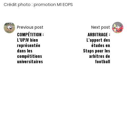
Crédit photo : promotion M1 EOPS
Previous post
Next post
COMPÉTITION :
ARBITRAGE :
L’UPJV bien
L’apport des
représentée
études en
dans les
Staps pour les
compétitions
arbitres de
universitaires
football