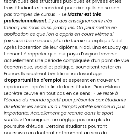
techniques des structures publiques et privées et les
trois étudiants s’accordent pour dire qu’ils ne se sont
pas trompés de cursus :
« Le
Master est très
professionnalisant
. Il y a des enseignements très
théoriques mais aussi pratiques. On peut mettre en
application ce que l’on a appris en cours Même si
j’aimerais faire encore plus de terrain ! »
explique Nidal.
Après l’obtention de leur diplôme, Nidal, Lina et Louay qui
tiennent à rappeler que leur pays d’origine traverse
actuellement une période compliquée d’un point de vue
économique, social et politique, souhaitent rester en
France. Ils espèrent bénéficier ici davantage
d’
opportunités d’emploi
et espèrent en trouver un
rapidement après la fin de leurs études. Pierre-Marie
Leprêtre œuvre en tout cas en ce sens :
« Je reste à
l’écoute du monde sportif pour présenter aux étudiants
du Master les secteurs où l’employabilité semble la plus
importante. Actuellement ça recrute dans le sport
santé… »
L’enseignant ne néglige pas non plus la
poursuite d’étude. Certains étudiants pourront
poursuivre en doctorat notamment au sein du