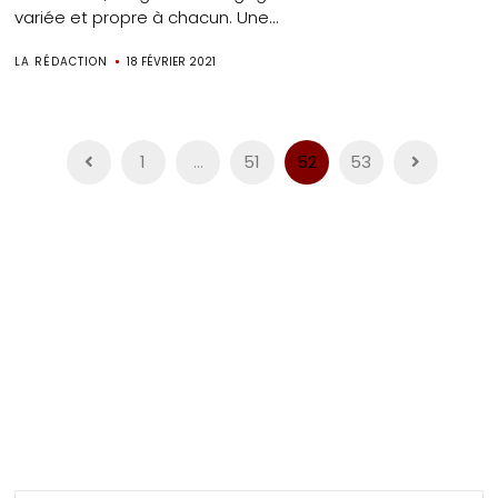
variée et propre à chacun. Une...
LA RÉDACTION
18 FÉVRIER 2021
Pagination
1
…
51
52
53
des
publications