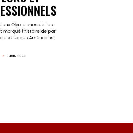
ESSIONNELS
s Jeux Olympiques de Los
 marqué l’histoire de par
haleureux des Américains
N
10 JUIN 2024