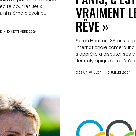
édité pour les Jeux
VRAIMENT L
, ni même d’avoir pu
RÊVE »
E
10 SEPTEMBRE 2024
Sarah Hanffou, 38 ans et 
internationale camerounai
s’apprête à disputer ses t
Jeux olympiques cet été à Pa
CÉSAR WILLOT
19 JUILLET 2024