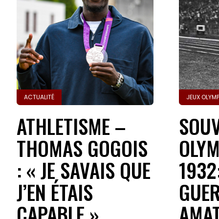
ACTUALITÉ
JEUX OLYM
ATHLETISME –
SOUV
THOMAS GOGOIS
OLYM
: « JE SAVAIS QUE
1932
J’EN ÉTAIS
GUER
CAPABLE »
AMAT