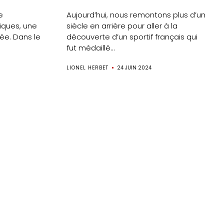
e
Aujourd’hui, nous remontons plus d’un
iques, une
siècle en arrière pour aller à la
ée. Dans le
découverte d’un sportif français qui
fut médaillé...
LIONEL HERBET
24 JUIN 2024