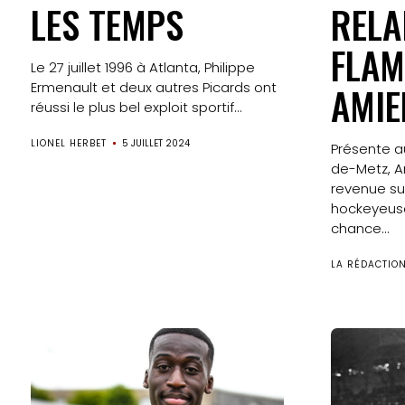
LES TEMPS
RELA
FLAM
Le 27 juillet 1996 à Atlanta, Philippe
Ermenault et deux autres Picards ont
AMIE
réussi le plus bel exploit sportif...
LIONEL HERBET
5 JUILLET 2024
Présente a
de-Metz, A
revenue sur
hockeyeuse
chance...
LA RÉDACTIO