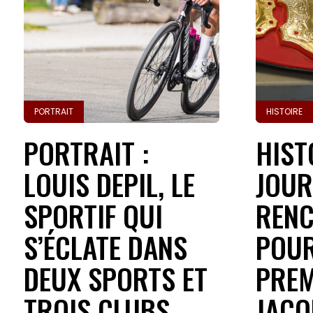
PORTRAIT
HISTOIRE
PORTRAIT :
HISTO
LOUIS DEPIL, LE
JOUR
SPORTIF QUI
REN
S’ÉCLATE DANS
POUR
DEUX SPORTS ET
PREM
TROIS CLUBS
JACQ