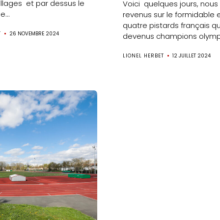
llages et par dessus le
Voici quelques jours, no
médias
...
revenus sur le formidable e
quatre pistards français qu
Formation
T
26 NOVEMBRE 2024
devenus champions olympi
S’inscrire
LIONEL HERBET
12 JUILLET 2024
à
la
newsletter
Nos
Partenaires
Mentions
légales