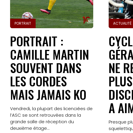
PORTRAIT
ACTUALITÉ
PORTRAIT :
CYCL
CAMILLE MARTIN
GÉRA
SOUVENT DANS
NE R
LES CORDES
PLUS
MAIS JAMAIS KO
DISC
A AI
Vendredi, la plupart des licenciées de
l’ASC se sont retrouvées dans la
grande salle de réception du
Presque pl
deuxième étage...
squelettiq