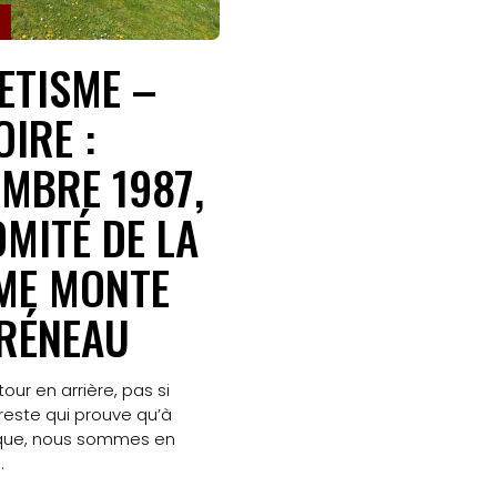
Contact
ETISME –
OIRE :
Search
MBRE 1987,
OMITÉ DE LA
ME MONTE
RÉNEAU
tour en arrière, pas si
 reste qui prouve qu’à
que, nous sommes en
.