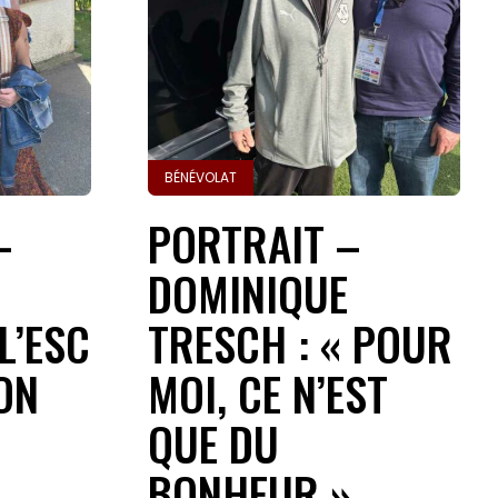
BÉNÉVOLAT
–
PORTRAIT –
DOMINIQUE
L’ESC
TRESCH : « POUR
ON
MOI, CE N’EST
QUE DU
BONHEUR »