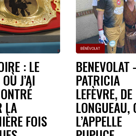
BÉNÉVOLAT
IRE : LE
BENEVOLAT 
 OÙ J’AI
PATRICIA
CONTRÉ
LEFÈVRE, DE 
 LA
LONGUEAU, 
IÈRE FOIS
L’APPELLE
UES
PUPUCE