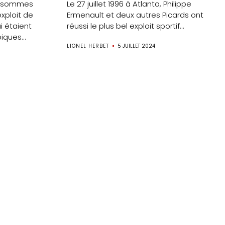
us sommes
Le 27 juillet 1996 à Atlanta, Philippe
xploit de
Ermenault et deux autres Picards ont
i étaient
réussi le plus bel exploit sportif...
ques...
LIONEL HERBET
5 JUILLET 2024