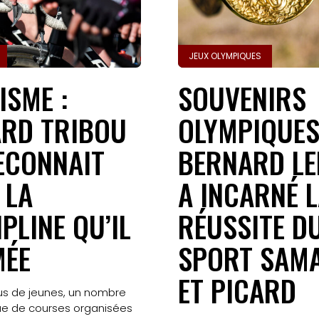
Accueil
Gazette
JEUX OLYMPIQUES
Sports
ISME :
SOUVENIRS
Actus
RD TRIBOU
OLYMPIQUES
Le
ECONNAIT
BERNARD LE
projet
 LA
A INCARNÉ 
Gazette
IPLINE QU’IL
RÉUSSITE D
Sports
MÉE
SPORT SAM
Éducation
ET PICARD
us de jeunes, un nombre
aux
ue de courses organisées