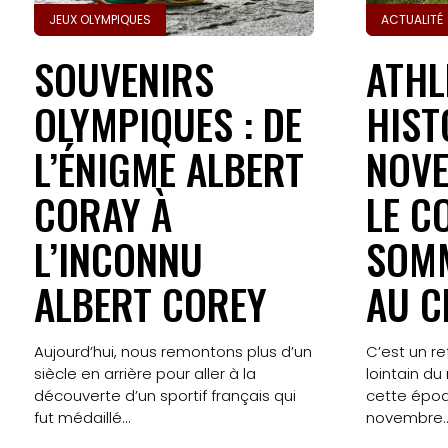
JEUX OLYMPIQUES
ACTUALITÉ
SOUVENIRS
ATHL
OLYMPIQUES : DE
HIST
L’ÉNIGME ALBERT
NOVE
CORAY À
LE C
L’INCONNU
SOM
ALBERT COREY
AU C
Aujourd’hui, nous remontons plus d’un
C’est un re
siècle en arrière pour aller à la
lointain du
découverte d’un sportif français qui
cette épo
fut médaillé...
novembre..