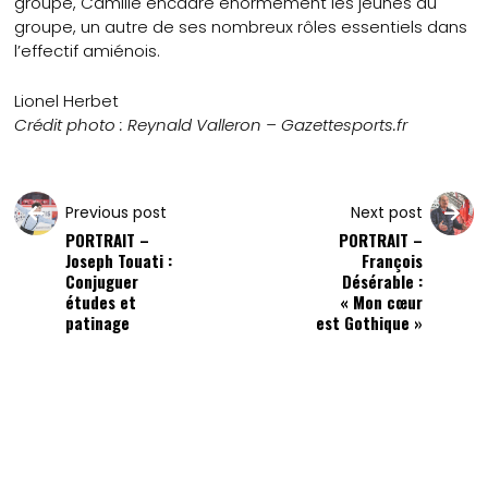
groupe, Camille encadre énormément les jeunes du
groupe, un autre de ses nombreux rôles essentiels dans
l’effectif amiénois.
Lionel Herbet
Crédit photo : Reynald Valleron – Gazettesports.fr
Previous post
Next post
PORTRAIT –
PORTRAIT –
Joseph Touati :
François
Conjuguer
Désérable :
études et
« Mon cœur
patinage
est Gothique »