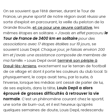
On se souvient que l’été dernier, durant le Tour de
France, un jeune sportif de notre région avait réussi une
sorte d’exploit en parcourant, la veille du peloton de la
Grande Boucle,
et ce pour une œuvre caritative
, les
mêmes étapes en solitaire.
« J’avais en effet parcouru
le
Tour de France de 3400 km en solitaire
pour des
associations avec 17 étapes étalées sur 19 jours
, se
souvient Louis Depil.
Chaque jour, je faisais environ 200
km et j’avais une assistance composée de membres de
ma famille. »
Louis Depil avait
terminé son périple à
Dreuil-lès-Amiens
, exactement sur le terrain de football
de ce village et dont il porte les couleurs du club local. Si
physiquement, le corps avait tenu, par la suite, à
l’inverse, lorsque les médias ont cessé de parler de lui,
de ses exploits, dans la tête,
Louis Depil a alors
éprouvé de grosses difficultés à retrouver la vie
normale
. C’est un phénomène courant chez le sportif,
une sorte de burn-out, et il est heureux qu’après
quelques semaines de doute, Louis Depil, redescendu