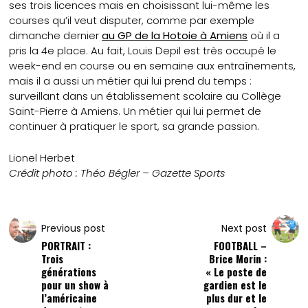
ses trois licences mais en choisissant lui-même les
courses qu’il veut disputer, comme par exemple
dimanche dernier
au GP de la Hotoie à Amiens
où il a
pris la 4e place. Au fait, Louis Depil est très occupé le
week-end en course ou en semaine aux entraînements,
mais il a aussi un métier qui lui prend du temps :
surveillant dans un établissement scolaire au Collège
Saint-Pierre à Amiens. Un métier qui lui permet de
continuer à pratiquer le sport, sa grande passion.
Lionel Herbet
Crédit photo : Théo Bégler – Gazette Sports
Previous post
Next post
PORTRAIT :
FOOTBALL –
Trois
Brice Morin :
générations
« Le poste de
pour un show à
gardien est le
l’américaine
plus dur et le