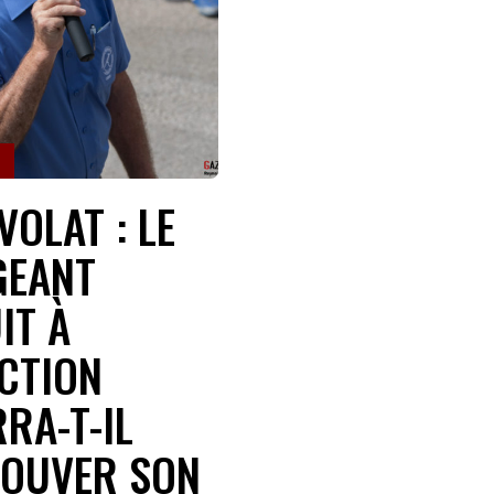
Sports
Éducation
aux
médias
VOLAT : LE
Formation
GEANT
S’inscrire
IT À
à
ACTION
la
RA-T-IL
newsletter
OUVER SON
Nos