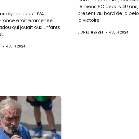
l’Amiens SC depuis 40 ans, 
présent au bord de la pelo
eux olympiques 1924,
la victoire...
 France était emmenée
adou qui jouait aux Enfants
LIONEL HERBET
4 JUIN 2024
..
Accueil
T
4 JUIN 2024
Gazette
Sports
Actus
Le
projet
Gazette