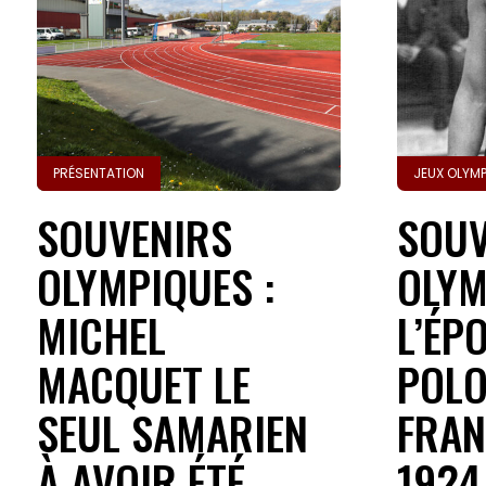
PRÉSENTATION
JEUX OLYM
SOUVENIRS
SOUV
OLYMPIQUES :
OLYM
MICHEL
L’ÉP
MACQUET LE
POLO
SEUL SAMARIEN
FRAN
À AVOIR ÉTÉ
1924