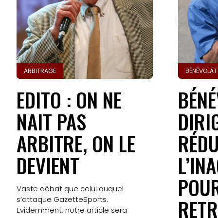
ARBITRAGE
BÉNÉVOLAT
EDITO : ON NE
BÉNÉ
NAIT PAS
DIRI
ARBITRE, ON LE
RÉDU
DEVIENT
L’IN
POUR
Vaste débat que celui auquel
s’attaque GazetteSports.
RETR
Evidemment, notre article sera