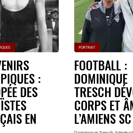
PIQUES
PORTRAIT
ENIRS
FOOTBALL :
PIQUES :
DOMINIQUE
OPÉE DES
TRESCH DÉV
ÏSTES
CORPS ET Â
ÇAIS EN
L’AMIENS SC
Dominique Tresch, bénévo