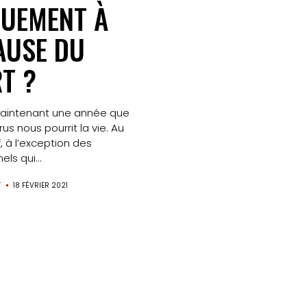
UEMENT À
Partenaires
AUSE DU
Mentions
T ?
légales
maintenant une année que
Contact
rus nous pourrit la vie. Au
f, à l’exception des
ls qui...
Search
T
18 FÉVRIER 2021