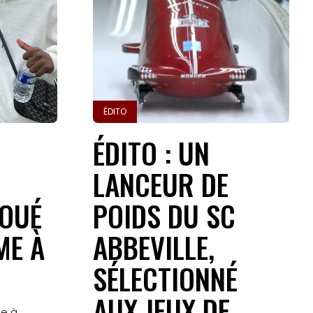
ÉDITO
ÉDITO : UN
LANCEUR DE
OUÉ
POIDS DU SC
ME À
ABBEVILLE,
SÉLECTIONNÉ
AUX JEUX DE
le à