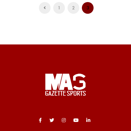
Pagination
1
2
3
des
publications