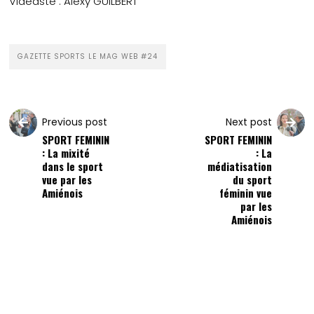
Vidéaste : Alexy GUILBERT
GAZETTE SPORTS LE MAG WEB #24
Previous post
Next post
SPORT FEMININ
SPORT FEMININ
: La mixité
: La
dans le sport
médiatisation
vue par les
du sport
Amiénois
féminin vue
par les
Amiénois