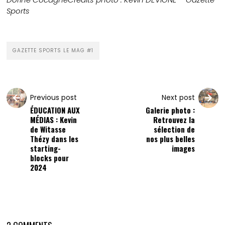
Sports
GAZETTE SPORTS LE MAG #1
Previous post
Next post
ÉDUCATION AUX
Galerie photo :
MÉDIAS : Kevin
Retrouvez la
de Witasse
sélection de
Thézy dans les
nos plus belles
starting-
images
blocks pour
2024