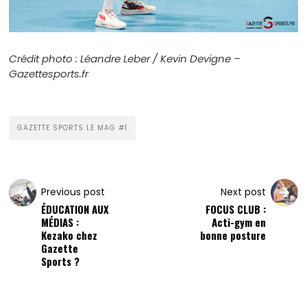
Crédit photo : Léandre Leber / Kevin Devigne –
Gazettesports.fr
GAZETTE SPORTS LE MAG #1
Previous post
Next post
ÉDUCATION AUX
FOCUS CLUB :
MÉDIAS :
Acti-gym en
Kezako chez
bonne posture
Gazette
Sports ?