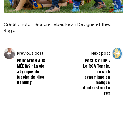
Crédit photo : Léandre Leber, Kevin Devigne et Théo
Bégler
Previous post
Next post
ÉDUCATION AUX
FOCUS CLUB :
MÉDIAS : La vie
Le RCA Tennis,
atypique de
un club
judoka de Nico
dynamique en
Kanning
manque
d’infrastructu
res