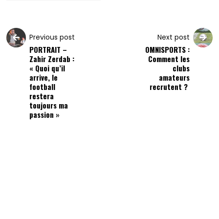
Previous post
Next post
PORTRAIT –
OMNISPORTS :
Zahir Zerdab :
Comment les
« Quoi qu’il
clubs
arrive, le
amateurs
football
recrutent ?
restera
toujours ma
passion »