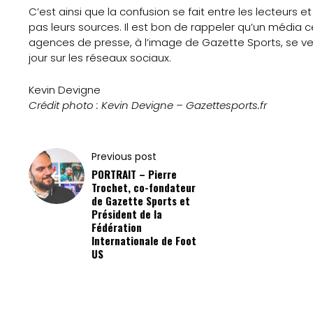
Formation
C’est ainsi que la confusion se fait entre les lecteurs e
pas leurs sources. Il est bon de rappeler qu’un média c
S’inscrire
agences de presse, à l’image de Gazette Sports, se v
jour sur les réseaux sociaux.
à
Kevin Devigne
la
Crédit photo : Kevin Devigne – Gazettesports.fr
newsletter
Previous post
Nos
PORTRAIT – Pierre
Trochet, co-fondateur
Partenaires
de Gazette Sports et
Président de la
Mentions
Fédération
Internationale de Foot
US
légales
Contact