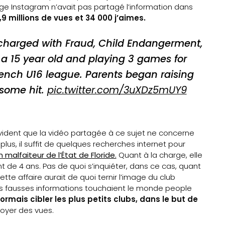
age Instagram n’avait pas partagé l’information dans
,9 millions de vues et 34 000 j’aimes.
charged with Fraud, Child Endangerment,
 a 15 year old and playing 3 games for
rench U16 league. Parents began raising
esome hit.
pic.twitter.com/3uXDz5mUY9
 évident que la vidéo partagée à ce sujet ne concerne
s, il suffit de quelques recherches internet pour
n malfaiteur de l’État de Floride.
Quant à la charge, elle
nt de 4 ans. Pas de quoi s’inquiéter, dans ce cas, quant
te affaire aurait de quoi ternir l’image du club
i ces fausses informations touchaient le monde people
ormais cibler les plus petits clubs, dans le but de
royer des vues.