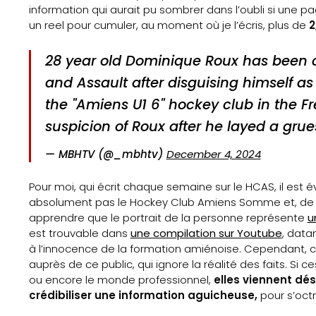
information qui aurait pu sombrer dans l’oubli si une p
Sports
un reel pour cumuler, au moment où je l’écris, plus de
2
Actus
28 year old Dominique Roux has been 
and Assault after disguising himself as
Le
the "Amiens U1 6" hockey club in the F
projet
suspicion of Roux after he layed a gru
Gazette
— MBHTV (@_mbhtv)
December 4, 2024
Sports
Pour moi, qui écrit chaque semaine sur le HCAS, il est
absolument pas le Hockey Club Amiens Somme et, de plu
Éducation
apprendre que le portrait de la personne représente
u
est trouvable dans
une compilation sur Youtube
, data
aux
à l’innocence de la formation amiénoise. Cependant, cet
auprès de ce public, qui ignore la réalité des faits. S
ou encore le monde professionnel,
elles viennent dés
médias
crédibiliser une information aguicheuse,
pour s’oct