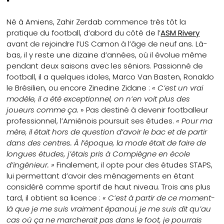
Né à Amiens, Zahir Zerdab commence très tôt la
pratique du football, d’abord du côté de l’
ASM Rivery
avant de rejoindre l’US Camon à l’âge de neuf ans. Là-
bas, il y reste une dizaine d’années, où il évolue même
pendant deux saisons avec les séniors. Passionné de
football, il a quelques idoles, Marco Van Basten, Ronaldo
le Brésilien, ou encore Zinedine Zidane :
« C’est un vrai
modèle, il a été exceptionnel, on n’en voit plus des
joueurs comme ça.
» Pas destiné à devenir footballeur
professionnel, l’Amiénois poursuit ses études.
« Pour ma
mère, il était hors de question d’avoir le bac et de partir
dans des centres. À l’époque, la mode était de faire de
longues études, j’étais pris à Compiègne en école
d’ingénieur. »
Finalement, il opte pour des études STAPS,
lui permettant d’avoir des ménagements en étant
considéré comme sportif de haut niveau. Trois ans plus
tard, il obtient sa licence :
« C’est à partir de ce moment-
là que je me suis vraiment épanoui, je me suis dit qu’au
cas où ça ne marcherait pas dans le foot, je pourrais