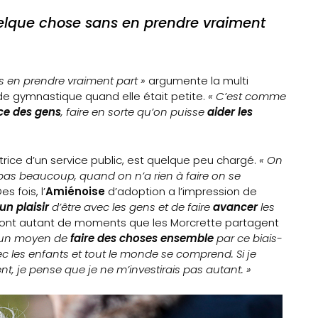
uelque chose sans en prendre vraiment
s en prendre vraiment part »
argumente la multi
de gymnastique quand elle était petite.
« C’est comme
ce des gens
, faire en sorte qu’on puisse
aider les
trice d’un service public, est quelque peu chargé.
« On
 pas beaucoup, quand on n’a rien à faire on se
es fois, l’
Amiénoise
d’adoption a l’impression de
un plaisir
d’être avec les gens et de faire
avancer
les
 sont autant de moments que les Morcrette partagent
t un moyen de
faire des choses ensemble
par ce biais-
c les enfants et tout le monde se comprend. Si je
nt, je pense que je ne m’investirais pas autant. »