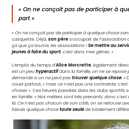
Nos
« On ne conçoit pas de participer à q
Partenaires
part »
Mentions
« On ne conçoit pas de participer à quelque chose san
casquette. Déjà,
son père
s’occupait de l’association 
légales
ça que ça tourne, les associations !
Se mettre au servi
jeunes à faire du sport
, c’est dans mes gènes. »
Contact
L’emploi du temps d’
Alice Morcrette
, également direc
est un peu
hyperactif
dans la famille, on ne se repose
demande si on ne peut pas
trouver quelque chose
. »
D
Search
courir partout,
« mais ce n’est pas une contrainte, c’est
choses ».
Ces heures passées dans les clubs sportifs
en famille.
« Nos métiers sont très prenants, donc c’es
là. Ce n’est pas chacun de son côté, on se retrouve ave
faisais quelque chose
toute seule
de totalement différe