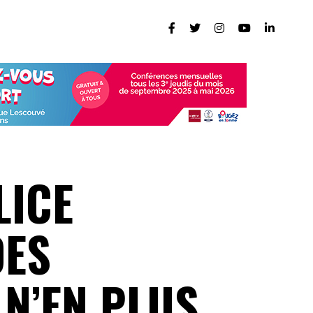
LICE
DES
 N’EN PLUS