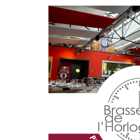
Accueil
Gazette
Sports
Actus
Le
projet
Gazette