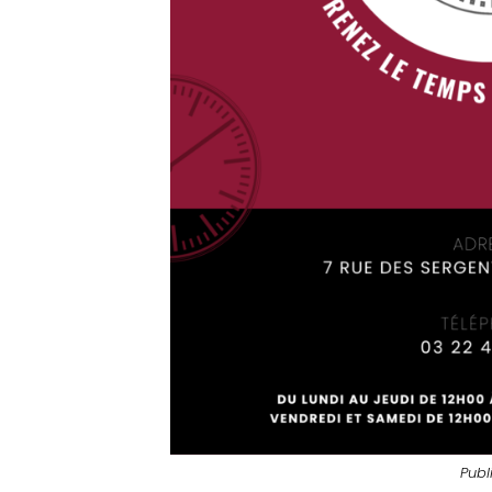
Sports
Éducation
aux
médias
Formation
S’inscrire
à
la
newsletter
Publ