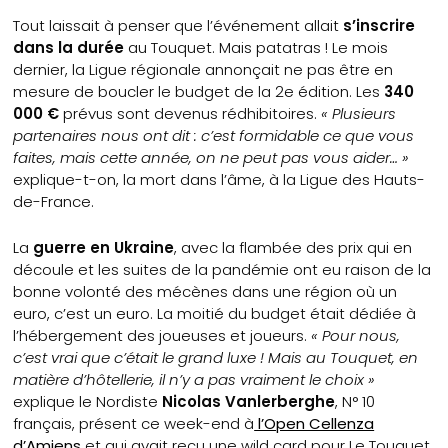
Tout laissait à penser que l’événement allait
s’inscrire
dans la durée
au Touquet. Mais patatras ! Le mois
dernier, la Ligue régionale annonçait ne pas être en
mesure de boucler le budget de la 2e édition. Les
340
000 €
prévus sont devenus rédhibitoires.
« Plusieurs
partenaires nous ont dit : c’est formidable ce que vous
faites, mais cette année, on ne peut pas vous aider… »
explique-t-on, la mort dans l’âme, à la Ligue des Hauts-
de-France.
La
guerre en Ukraine
, avec la flambée des prix qui en
découle et les suites de la pandémie ont eu raison de la
bonne volonté des mécènes dans une région où un
euro, c’est un euro. La moitié du budget était dédiée à
l’hébergement des joueuses et joueurs.
« Pour nous,
c’est vrai que c’était le grand luxe ! Mais au Touquet, en
matière d’hôtellerie, il n’y a pas vraiment le choix »
explique le Nordiste
Nicolas Vanlerberghe
, N° 10
français, présent ce week-end à
l’Open Cellenza
d’Amiens
et qui avait reçu une wild card pour Le Touquet