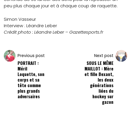
peu plus chaque jour et à chaque coup de raquette.
Simon Vasseur
Interview : Léandre Leber
Crédit photo : Léandre Leber – Gazettesports.fr
Previous post
Next post
PORTRAIT :
SOUS LE MÊME
Méril
MAILLOT : Mère
Loquette, son
et fille Bexant,
corps et sa
les deux
tête comme
générations
plus grands
liées du
adversaires
hockey sur
gazon