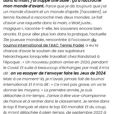
dans la main, j’ai frappé une balle : ça a raccroché
mon monde d’avant.
Parce que je dis toujours que j’ai
un monde d’avant et un monde d’après [l’accident]. Le
tennis fauteuil a raccroché mes deux mondes. Le fait
d’avoir une raquette dans la main, c’était juste…
magique »
, raconte-t-elle, les souvenirs encore bien
ancrés. Et pour aller plus loin dans la pratique, l’actuelle
31e joueuse mondiale, rencontrée à l’occasion
du
tournoi international de l’AAC Tennis Padel
, a eu la
chance d’avoir le soutien de ses supérieurs
hiérarchiques lorsqu’elle travaillait chez Randstad à
l’époque :
« Un nouveau patron arrive en 2020, pendant
le Covid. Et suite à beaucoup d’échanges par mail, il m’a
dit :
on va essayer de t’envoyer faire les Jeux de 2024
.
Mais à ce moment-là, je n’avais jamais fait de tournoi
international. Et il m’a dit : « Ce n’est pas grave, on va te
donner les moyens. » La première année, je suis
détachée à mi-temps. J’arrive à être vice-championne
de France et à rentrer dans le classement. Je rentre dans
le top 6 français et dans le top 100 mondial. Et du coup,
ils m’ont détachée à plein temps, de septembre 2022 à