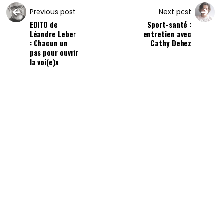
Previous post
Next post
EDITO de
Sport-santé :
Léandre Leber
entretien avec
: Chacun un
Cathy Dehez
pas pour ouvrir
la voi(e)x