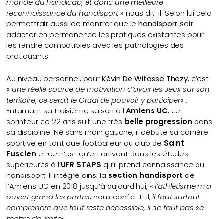
monde du handicap, et donc une meilleure
reconnaissance du handisport
» nous dit-il. Selon lui cela
permettrait aussi de montrer que le
handisport
sait
adapter en permanence les pratiques existantes pour
les rendre compatibles avec les pathologies des
pratiquants.
Au niveau personnel, pour
Kévin De Witasse Thezy
, c’est
«
une réelle source de motivation d’avoir les Jeux sur son
territoire
,
ce serait le Graal de pouvoir y participer
« .
Entamant sa troisième saison à l’
Amiens UC
, ce
sprinteur de 22 ans suit une très
belle progression
dans
sa discipline. Né sans main gauche, il débute sa carrière
sportive en tant que footballeur au club de
Saint
Fuscien
et ce n’est qu’en arrivant dans les études
supérieures à l’
UFR STAPS
qu’il prend connaissance du
handisport. Il intègre ainsi la
section handisport
de
l’Amiens UC en 2018 jusqu’à aujourd’hui, «
l’athlétisme m’a
ouvert grand les portes
, nous confie-t-il,
il faut surtout
comprendre que tout reste accessible, il ne faut pas se
mettre de limite
« .