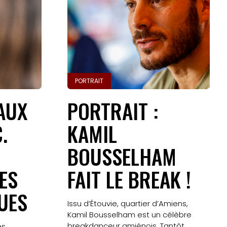
PORTRAIT
AUX
PORTRAIT :
.
KAMIL
BOUSSELHAM
LES
FAIT LE BREAK !
UES
Issu d’Étouvie, quartier d’Amiens,
Kamil Bousselham est un célèbre
breakdanceur amiénois. Tantôt
es