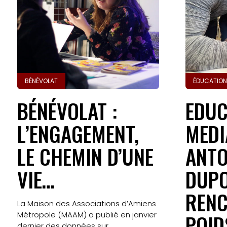
BÉNÉVOLAT
ÉDUCATION
BÉNÉVOLAT :
EDUC
L’ENGAGEMENT,
MEDI
LE CHEMIN D’UNE
ANTO
VIE…
DUPO
RENC
La Maison des Associations d’Amiens
Métropole (MAAM) a publié en janvier
POID
dernier des données sur