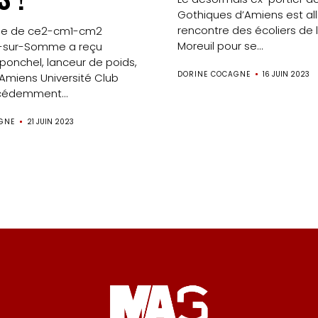
aux
Gothiques d’Amiens est all
rencontre des écoliers de 
sse de ce2-cm1-cm2
Moreuil pour se...
t-sur-Somme a reçu
médias
ponchel, lanceur de poids,
DORINE COCAGNE
16 JUIN 2023
l’Amiens Université Club
Formation
cédemment...
S’inscrire
GNE
21 JUIN 2023
à
la
newsletter
Nos
Partenaires
Mentions