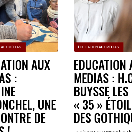
Accueil
Gazette
Sports
 AUX MÉDIAS
ÉDUCATION AUX MÉDIAS
Actus
ATION AUX
EDUCATION 
Le
AS :
MEDIAS : H.C
projet
INE
BUYSSE LES
Gazette
NCHEL, UNE
« 35 » ÉTOI
Sports
ONTRE DE
DES GOTHIQ
Éducation
S !
Le désormais ex-portier d