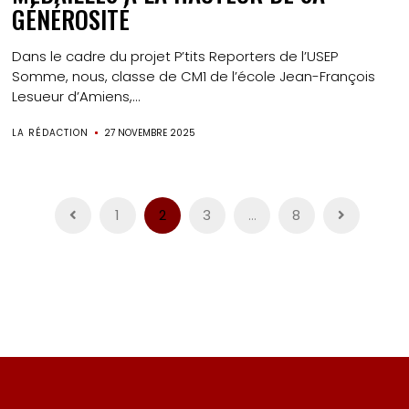
GÉNÉROSITÉ
Dans le cadre du projet P’tits Reporters de l’USEP
Somme, nous, classe de CM1 de l’école Jean-François
Lesueur d’Amiens,...
LA RÉDACTION
27 NOVEMBRE 2025
Pagination
1
2
3
…
8
des
publications