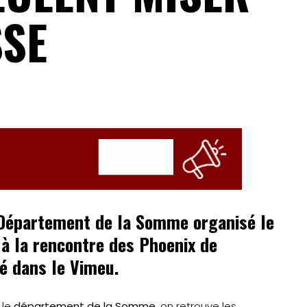
SSE
u Département de la Somme organisé le
à la rencontre des Phoenix de
é dans le Vimeu.
 le
département de la Somme
, on retrouve les