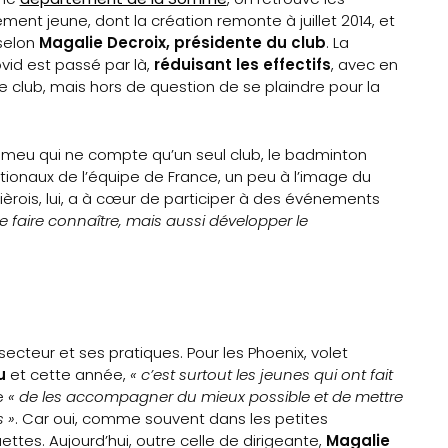
ment jeune, dont la création remonte à juillet 2014, et
selon
Magalie Decroix, présidente du club
. La
ovid est passé par là,
réduisant les effectifs
, avec en
 le club, mais hors de question de se plaindre pour la
 Vimeu qui ne compte qu’un seul club, le badminton
nationaux de l’équipe de France, un peu à l’image du
uièrois, lui, a à cœur de participer à des événements
se faire connaître, mais aussi développer le
cteur et ses pratiques. Pour les Phoenix, volet
u
et cette année,
« c’est surtout les jeunes qui ont fait
e
« de les accompagner du mieux possible et de mettre
 »
. Car oui, comme souvent dans les petites
ttes. Aujourd’hui, outre celle de dirigeante,
Magalie