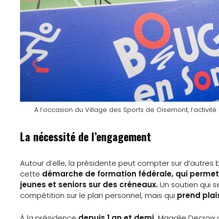
S’inscrire
à
la
newsletter
Nos
A l’occasion du Village des Sports de Oisemont, l’activi
Partenaires
La nécessité de l’engagement
Mentions
Autour d’elle, la présidente peut compter sur d’autres
légales
cette
démarche de formation fédérale, qui permet
jeunes et seniors sur des créneaux.
Un soutien qui se
Contact
compétition sur le plan personnel, mais qui
prend plai
À la présidence
depuis 1 an et demi,
Magalie Decroix a