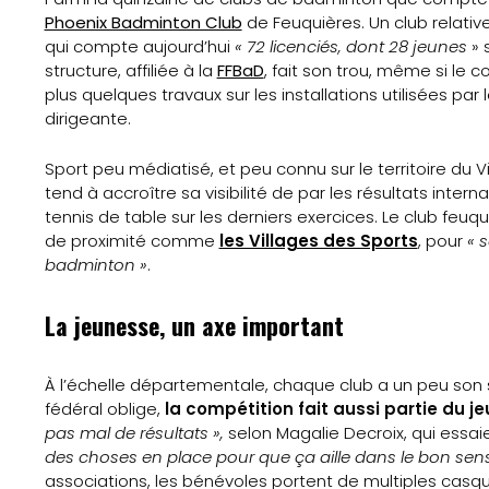
Phoenix Badminton Club
de Feuquières. Un club relative
qui compte aujourd’hui
« 72 licenciés, dont 28 jeunes
» 
structure, affiliée à la
FFBaD
, fait son trou, même si le c
plus quelques travaux sur les installations utilisées par
dirigeante.
Sport peu médiatisé, et peu connu sur le territoire du
tend à accroître sa visibilité de par les résultats inter
tennis de table sur les derniers exercices. Le club feuq
de proximité comme
les Villages des Sports
, pour
« 
badminton »
.
La jeunesse, un axe important
À l’échelle départementale, chaque club a un peu son se
Accueil
fédéral oblige,
la compétition fait aussi partie du je
pas mal de résultats »,
selon Magalie Decroix, qui essai
Gazette
des choses en place pour que ça aille dans le bon sens
associations, les bénévoles portent de multiples casque