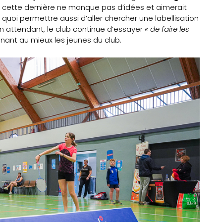
cette dernière ne manque pas d’idées et aimerait
e quoi permettre aussi d’aller chercher une labellisation
n attendant, le club continue d’essayer
« de faire les
ant au mieux les jeunes du club.