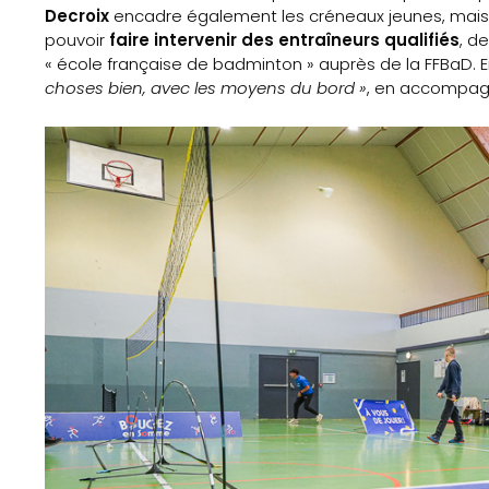
Sports
Decroix
encadre également les créneaux jeunes, mais 
pouvoir
faire intervenir des entraîneurs qualifiés
, d
Actus
« école française de badminton » auprès de la FFBaD. E
choses bien, avec les moyens du bord »
, en accompagn
Le
projet
Gazette
Sports
Éducation
aux
médias
Formation