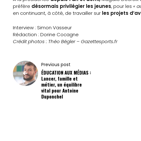
préfère
désormais privilégier les jeunes
, pour les
« a
Search
en continuant, à côté, de travailler sur
les projets d’av
Interview : Simon Vasseur
Rédaction : Dorine Cocagne
Crédit photos : Théo Bégler – Gazettesports.fr
Previous post
ÉDUCATION AUX MÉDIAS :
Lancer, famille et
métier, un équilibre
vital pour Antoine
Duponchel