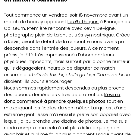
Tout commence un vendredi soir 18 novembre avant un
match de hockey opposant
les Gothiques
à Briançon au
Coliseum. Première rencontre avec Kevin Devigne,
photographe plein de talent et très sympathique. Grâce
à Kevin, avant le début de la rencontre nous avons pu
descendre dans l’entrée des joueurs. À ce moment
précis j’ai été très impressionné d’abord par leurs
physiques imposants, mais surtout par la bonne humeur
qu’ils dégageaient, heureux de disputer ce match
ensemble. «
Let’s do this !
», «
Let’s go !
», «
Come on !
» se
disaient- ils pour s’encourager.
Nous sommes rapidement descendus au plus proche
des joueurs, derrière les vitres de protection.
Kevin a
donc commencé à prendre quelques photos
tout en
m’expliquant les ficelles de son métier. Lui qui est d’une
extrême gentillesse m’a ensuite prêté son appareil avec
lequel j’ai pu prendre une dizaine de photos. Je me suis
rendu compte que cela était plus difficile que ça en
avait l’air et qu’il me fallait plus d’apprentissage avant de