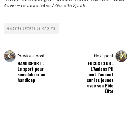
Auvin – Léandre Leber / Gazette Sports
GAZETTE SPORTS LE MAG #2
Previous post
Next post
HANDISPORT :
FOCUS CLUB :
Le sport pour
L’Amiens PH
sensibiliser au
met l’accent
handicap
sur les jeunes
avec son Pôle
Élite