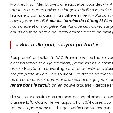
Montreuil-sur-Mer. Et avec une raquette pour deux !
« A
raquette et quatre balles. Un lançait la balle à la main à 
Francine a connu aussi, mais différemment.
« J’ai comm
savait jouer. On allait
sur les terrains de l’étang St Pier
mon oncle et à mon père. Puis j’ai joué au hockey sur
courts en terre battue de Rivery étaient à côté, on allait 
Accueil
« Bon nulle part, moyen partout »
Gazette
Ses premières balles à l’AAC, Francine va les taper avec
c’était à l’époque où je travaillais, j’avais moins le te
Sports
amie. »
Hervé, lui, a davantage été touche-à-tout, s’es
moyen partout »
dit-il en souriant – avant de se fixer s
Actus
qu’on a un premier partenaire, on sait avec qui jouer, d
rentre dans le circuit
, on en trouve d’autres »
détaille F
Le
Elle va jouer ensuite des tournois, essentiellement ceux
projet
classée 15/5. Quand Hervé, aujourd’hui 30/4 après avoir
tournois
« pour sortir »
. Et bingo ! Après une vie chacun 
Gazette