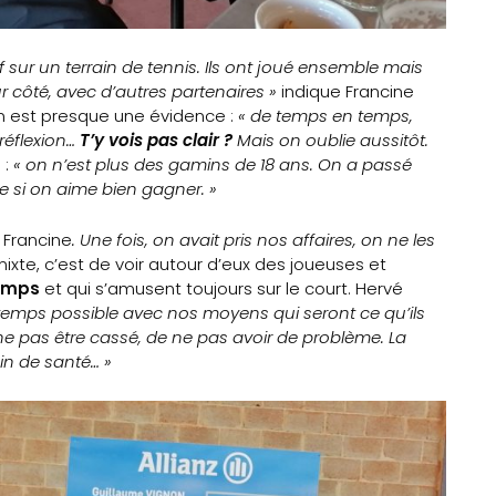
 sur un terrain de tennis. Ils ont joué ensemble mais
ur côté, avec d’autres partenaires »
indique Francine
n est presque une évidence :
« de temps en temps,
 réflexion…
T’y vois pas clair ?
Mais on oublie aussitôt.
 :
« on n’est plus des gamins de 18 ans. On a passé
me si on aime bien gagner. »
 Francine
. Une fois, on avait pris nos affaires, on ne les
xte, c’est de voir autour d’eux des joueuses et
emps
et qui s’amusent toujours sur le court. Hervé
gtemps possible avec nos moyens qui seront ce qu’ils
e ne pas être cassé, de ne pas avoir de problème. La
in de santé… »