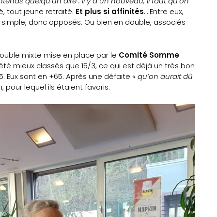
tends quelqu’un dire : il y a un nouveau, il faut qu’on
, tout jeune retraité.
Et plus si affinités
… Entre eux,
 simple, donc opposés. Ou bien en double, associés
e double mixte mise en place par le
Comité Somme
été mieux classés que 15/3, ce qui est déjà un très bon
5. Eux sont en +65. Après une défaite
« qu’on aurait dû
pour lequel ils étaient favoris.