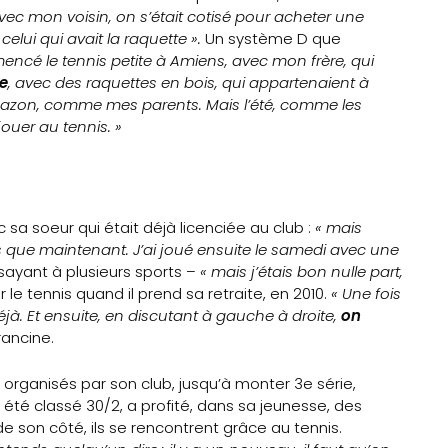
vec mon voisin, on s’était cotisé pour acheter une
celui qui avait la raquette ».
Un système D que
encé le tennis petite à Amiens, avec mon frère, qui
re
, avec des raquettes en bois, qui appartenaient à
 gazon, comme mes parents. Mais l’été, comme les
jouer au tennis. »
 sa soeur qui était déjà licenciée au club :
« mais
mps que maintenant. J’ai joué ensuite le samedi avec une
sayant à plusieurs sports –
« mais j’étais bon nulle part,
ur le tennis quand il prend sa retraite, en 2010.
« Une fois
éjà. Et ensuite, en discutant à gauche à droite,
on
rancine.
 organisés par son club, jusqu’à monter 3e série,
 été classé 30/2, a profité, dans sa jeunesse, des
de son côté, ils se rencontrent grâce au tennis.