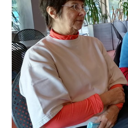
Nos
Partenaires
Mentions
légales
Contact
Search