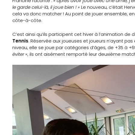
Francine raconte :
« après avoir joué avec une amie, j’en
le garde celui-là, il joue bien ! »
Le nouveau, c’était Hervé
Sports
cela va donc matcher ! Au point de jouer ensemble, en
côte-à-côte.
Éducation
C’est ainsi qu’ils participent cet hiver à l’animation d
aux
Tennis
. Réservée aux joueuses et joueurs n’ayant pas 
niveau, elle se joue par catégories d’âges, de +35 à +6
médias
éviter »
, ils ont aisément remporté leur deuxième match, 
Formation
S’inscrire
à
la
newsletter