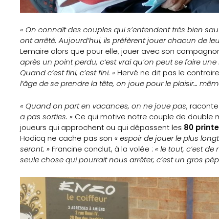
« On connaît des couples qui s’entendent très bien sauf
ont arrêté. Aujourd’hui, ils préfèrent jouer chacun de le
Lemaire alors que pour elle, jouer avec son compagno
après un point perdu, c’est vrai qu’on peut se faire une
Quand c’est fini, c’est fini. »
Hervé ne dit pas le contraire
l’âge de se prendre la tête, on joue pour le plaisir… mê
« Quand on part en vacances, on ne joue pas
, raconte
a pas sorties. »
Ce qui motive notre couple de double mi
joueurs qui approchent ou qui dépassent les
80 print
Hodicq ne cache pas son
« espoir de jouer le plus lon
seront. »
Francine conclut, à la volée :
« le tout, c’est d
seule chose qui pourrait nous arrêter, c’est un gros pép