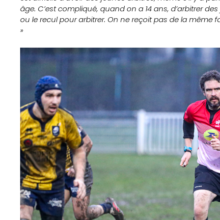
Accueil
âge. C’est compliqué, quand on a 14 ans, d’arbitrer de
ou le recul pour arbitrer. On ne reçoit pas de la même f
Gazette
»
Sports
Actus
Le
projet
Gazette
Sports
Éducation
aux