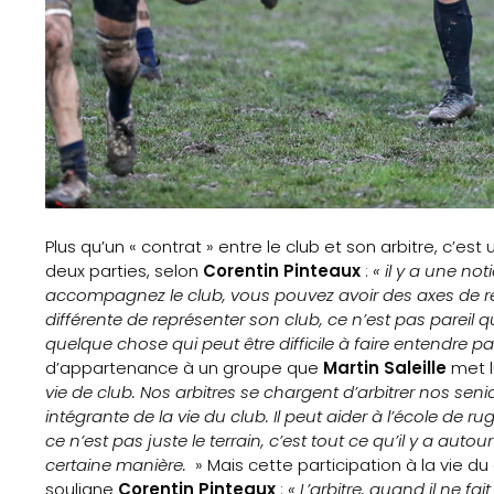
médias
Formation
S’inscrire
à
la
Plus qu’un « contrat » entre le club et son arbitre, c’es
newsletter
deux parties, selon
Corentin Pinteaux
:
« il y a une no
accompagnez le club, vous pouvez avoir des axes de réf
Nos
différente de représenter son club, ce n’est pas pareil q
quelque chose qui peut être difficile à faire entendre par
Partenaires
d’appartenance à un groupe que
Martin Saleille
met l
vie de club. Nos arbitres se chargent d’arbitrer nos seni
intégrante de la vie du club. Il peut aider à l’école de ru
Mentions
ce n’est pas juste le terrain, c’est tout ce qu’il y a autou
certaine manière.
» Mais cette participation à la vie d
légales
souligne
Corentin Pinteaux
:
« L’arbitre, quand il ne fai