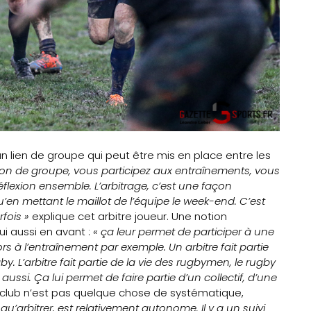
t un lien de groupe qui peut être mis en place entre les
tion de groupe, vous participez aux entraînements, vous
lexion ensemble. L’arbitrage, c’est une façon
u’en mettant le maillot de l’équipe le week-end. C’est
fois »
explique cet arbitre joueur. Une notion
ui aussi en avant :
« ça leur permet de participer à une
ors à l’entraînement par exemple. Un arbitre fait partie
gby. L’arbitre fait partie de la vie des rugbymen, le rugby
r aussi. Ça lui permet de faire partie d’un collectif, d’une
u club n’est pas quelque chose de systématique,
t qu’arbitrer, est relativement autonome. Il y a un suivi