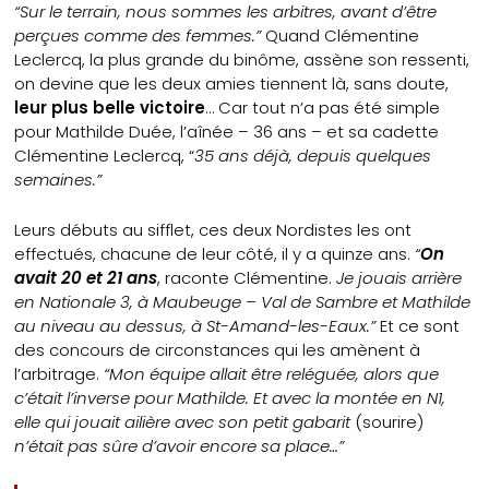
“Sur le terrain, nous sommes les arbitres, avant d’être
perçues comme des femmes.”
Quand Clémentine
Leclercq, la plus grande du binôme, assène son ressenti,
on devine que les deux amies tiennent là, sans doute,
leur plus belle victoire
… Car tout n’a pas été simple
pour Mathilde Duée, l’aînée – 36 ans – et sa cadette
Clémentine Leclercq, “
35 ans déjà, depuis quelques
semaines.”
Leurs débuts au sifflet, ces deux Nordistes les ont
effectués, chacune de leur côté, il y a quinze ans.
“
On
avait 20 et 21 ans
, raconte Clémentine.
Je jouais arrière
en Nationale 3, à Maubeuge – Val de Sambre et Mathilde
au niveau au dessus, à St-Amand-les-Eaux.”
Et ce sont
des concours de circonstances qui les amènent à
l’arbitrage.
“Mon équipe allait être reléguée, alors que
c’était l’inverse pour Mathilde. Et avec la montée en N1,
elle qui jouait ailière avec son petit gabarit
(sourire)
n’était pas sûre d’avoir encore sa place…”