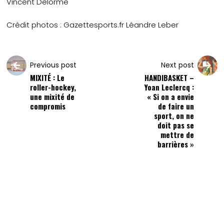
Vincent Delorme
Crédit photos : Gazettesports.fr Léandre Leber
Previous post
Next post
MIXITÉ : Le
HANDIBASKET –
roller-hockey,
Yoan Leclercq :
une mixité de
« Si on a envie
compromis
de faire un
sport, on ne
doit pas se
mettre de
barrières »