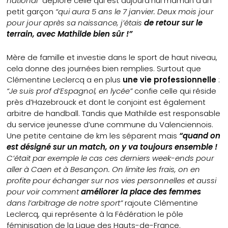
national”
déplore celle qui est aujourd’hui maman d’un
petit garçon
“qui aura 5 ans le 7 janvier. Deux mois jour
pour jour après sa naissance, j’étais
de retour sur le
terrain, avec Mathilde bien sûr !”
Mère de famille et investie dans le sport de haut niveau,
cela donne des journées bien remplies. Surtout que
Clémentine Leclercq a en plus
une vie professionnelle
:
“Je suis prof d’Espagnol, en lycée”
confie celle qui réside
près d’Hazebrouck et dont le conjoint est également
arbitre de handball. Tandis que Mathilde est responsable
du service jeunesse d’une commune du Valenciennois.
Une petite centaine de km les séparent mais
“quand on
est désigné sur un match, on y va toujours ensemble !
C’était par exemple le cas ces derniers week-ends pour
aller à Caen et à Besançon. On limite les frais, on en
profite pour échanger sur nos vies personnelles et aussi
pour voir comment
améliorer la place des femmes
dans l’arbitrage de notre sport”
rajoute Clémentine
Leclercq, qui représente à la Fédération le pôle
féminisation de la Ligue des Hauts-de-France.