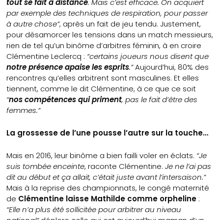
tout se fait à distance
. Mais c’est efficace. On acquiert
par exemple des techniques de respiration, pour passer
à autre chose”
, après un fait de jeu tendu. Justement,
pour désamorcer les tensions dans un match messieurs,
rien de tel qu’un binôme d’arbitres féminin, à en croire
Clémentine Leclercq :
“certains joueurs nous disent que
notre présence apaise les esprits
.”
Aujourd’hui, 80% des
rencontres qu’elles arbitrent sont masculines. Et elles
tiennent, comme le dit Clémentine, à ce que ce soit
“
nos compétences qui priment
, pas le fait d’être des
femmes.”
La grossesse de l’une pousse l’autre sur la touche…
Mais en 2016, leur binôme a bien failli voler en éclats.
“Je
suis tombée enceinte
, raconte Clémentine.
Je ne l’ai pas
dit au début et ça allait, c’était juste avant l’intersaison.”
Mais à la reprise des championnats, le congé maternité
de
Clémentine laisse Mathilde comme orpheline
:
“Elle n’a plus été sollicitée pour arbitrer au niveau