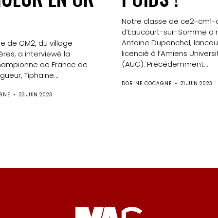
aux
Notre classe de ce2-cm1
d’Eaucourt-sur-Somme a 
médias
Antoine Duponchel, lanceu
e de CM2, du village
licencié à l’Amiens Univers
res, a interviewé la
Formation
(AUC). Précédemment...
hampionne de France de
gueur, Tiphaine...
S’inscrire
DORINE COCAGNE
21 JUIN 2023
GNE
23 JUIN 2023
à
la
newsletter
Nos
Partenaires