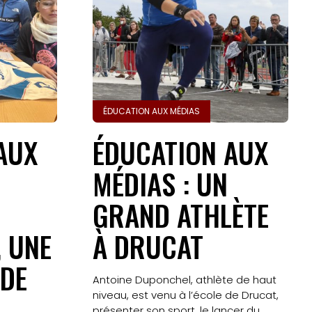
ÉDUCATION AUX MÉDIAS
AUX
ÉDUCATION AUX
MÉDIAS : UN
GRAND ATHLÈTE
 UNE
À DRUCAT
DE
Antoine Duponchel, athlète de haut
niveau, est venu à l’école de Drucat,
présenter son sport, le lancer du