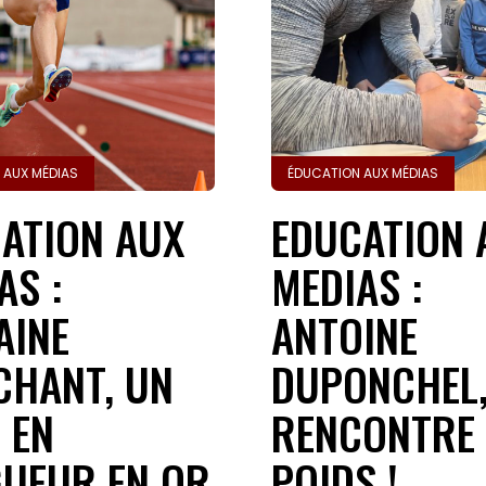
Accueil
Gazette
Sports
 AUX MÉDIAS
ÉDUCATION AUX MÉDIAS
ATION AUX
EDUCATION 
Actus
AS :
MEDIAS :
Le
AINE
ANTOINE
projet
HANT, UN
DUPONCHEL,
Gazette
 EN
RENCONTRE 
Sports
UEUR EN OR
POIDS !
Éducation