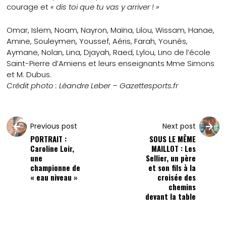
courage et
« dis toi que tu vas y arriver ! »
Omar, Islem, Noam, Nayron, Maïna, Lilou, Wissam, Hanae,
Amine, Souleymen, Youssef, Aéris, Farah, Younés,
Aymane, Nolan, Lina, Djayah, Raed, Lylou, Lino de l’école
Saint-Pierre d’Amiens et leurs enseignants Mme Simons
et M. Dubus.
Crédit photo : Léandre Leber – Gazettesports.fr
Previous post
Next post
PORTRAIT :
SOUS LE MÊME
Caroline Loir,
MAILLOT : Les
une
Sellier, un père
championne de
et son fils à la
« eau niveau »
croisée des
chemins
devant la table