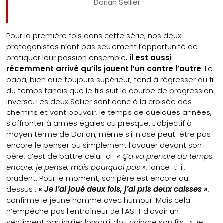
Dorian Sellier
Pour la première fois dans cette série, nos deux
protagonistes n’ont pas seulement l’opportunité de
pratiquer leur passion ensemble,
il est aussi
récemment arrivé qu’ils jouent l’un contre l’autre
. Le
papa, bien que toujours supérieur, tend à régresser au fil
du temps tandis que le fils suit la courbe de progression
inverse. Les deux Sellier sont donc à la croisée des
chemins et vont pouvoir, le temps de quelques années,
s’affronter à armes égales ou presque. L’objectif à
moyen terme de Dorian, même s’il n’ose peut-être pas
encore le penser ou simplement l’avouer devant son
père, c’est de battre celui-ci :
« Ça va prendre du temps
encore, je pense, mais pourquoi pas »
, lance-t-il,
prudent. Pour le moment, son père est encore au-
dessus :
« Je l’ai joué deux fois, j’ai pris deux caisses »
,
confirme le jeune homme avec humour. Mais cela
n’empêche pas l’entraîneur de l’ASTT d’avoir un
sentiment particulier lorsqu’il doit vaincre son fils :
« Je