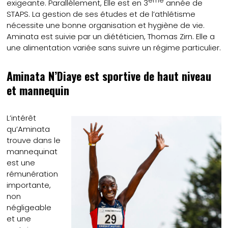
ème
exigeante. Parallèlement, Elle est en 3
année de
STAPS. La gestion de ses études et de l’athlétisme
nécessite une bonne organisation et hygiène de vie.
Aminata est suivie par un diététicien, Thomas Zirn. Elle a
une alimentation variée sans suivre un régime particulier.
Aminata N’Diaye est sportive de haut niveau
et mannequin
L’intérêt
qu’Aminata
trouve dans le
mannequinat
est une
rémunération
importante,
non
négligeable
et une