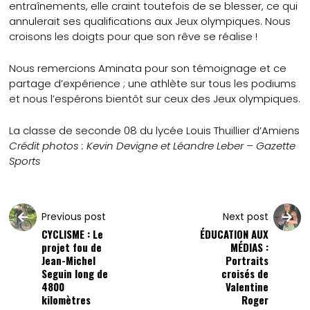
entraînements, elle craint toutefois de se blesser, ce qui
annulerait ses qualifications aux Jeux olympiques. Nous
croisons les doigts pour que son rêve se réalise !
Nous remercions Aminata pour son témoignage et ce
partage d’expérience ; une athlète sur tous les podiums
et nous l’espérons bientôt sur ceux des Jeux olympiques.
La classe de seconde 08 du lycée Louis Thuillier d’Amiens
Crédit photos : Kevin Devigne et Léandre Leber – Gazette
Sports
Previous post
Next post
CYCLISME : Le
ÉDUCATION AUX
projet fou de
MÉDIAS :
Jean-Michel
Portraits
Seguin long de
croisés de
4800
Valentine
kilomètres
Roger