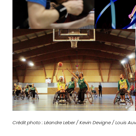
Actus
Le
projet
Gazette
Sports
Éducation
aux
médias
Formation
Crédit photo : Léandre Leber / Kevin Devigne / Louis Auv
S’inscrire