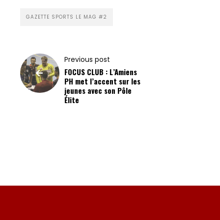
à
GAZETTE SPORTS LE MAG #2
la
newsletter
Previous post
FOCUS CLUB : L’Amiens
Nos
PH met l’accent sur les
jeunes avec son Pôle
Partenaires
Élite
Mentions
légales
Contact
Search