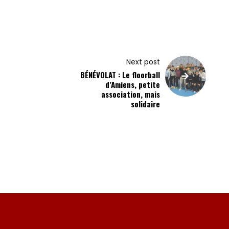
Next post
BÉNÉVOLAT : Le floorball
d’Amiens, petite
association, mais
solidaire