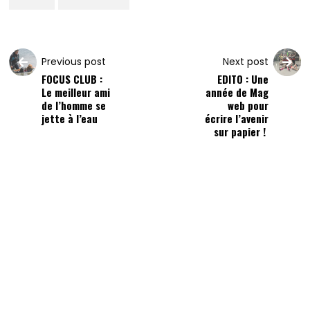
Previous post
Next post
FOCUS CLUB :
EDITO : Une
Le meilleur ami
année de Mag
de l’homme se
web pour
jette à l’eau
écrire l’avenir
sur papier !