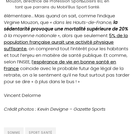
Mouzon, directrice de Profession Sport&Loisirs 80, en
tant que parrains du Mobil’Bus Sport Santé.
élémentaire… Mais quand on sait, comme l’indique
Virginie Mouzon, que
« dans les Hauts-de-France,
la
sédentarité provoque une mortalité supérieure de 20%
à la moyenne nationale »
, alors que seulement
5% de la
population française aurait une activité physique
suffisante
, on comprend tout l’intérêt pour les habitants
et tout l’enjeu en matière de santé publique. Et comme,
selon l’INSEE,
l’espérance de vie en bonne santé en
France
coïncide avec le probable futur âge légal de la
retraite, on a le sentiment qu’il ne faut surtout pas tarder
pour se dire « à plus dans le bus ! »
Vincent Delorme
Crédit photos : Kevin Devigne – Gazette Sports
SOMME
SPORT SANTÉ