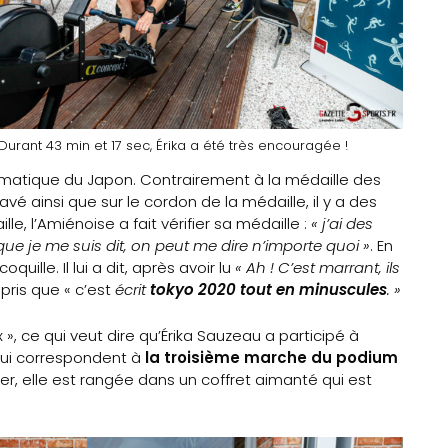
Durant 43 min et 17 sec, Érika a été très encouragée !
ématique du Japon. Contrairement à la médaille des
gravé ainsi que sur le cordon de la médaille, il y a des
aille, l’Amiénoise a fait vérifier sa médaille :
« j’ai des
que je me suis dit, on peut me dire n’importe quoi »
. En
quille. Il lui a dit, après avoir lu
« Ah ! C’est marrant, ils
pris que « c’est
écrit
tokyo 2020 tout en minuscules
. »
 », ce qui veut dire qu’Érika Sauzeau a participé à
 qui correspondent à
la troisième marche du podium
ter, elle est rangée dans un coffret aimanté qui est