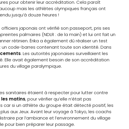
res pour obtenir leur accréditation. Cela paraît
ucoup mais les athlètes olympiques français ont
endu jusqu’à douze heures !
 officiers japonais ont vérifié son passeport, pris ses
reintes palmaires (NDLR : de la main) et lui ont fait un
nner rétinien. Érika a également dû réaliser un test
vait un code-barres contenant toute son identité. Dans
lacements
. Les autorités japonaises surveillaient les
sé. Elle avait également besoin de son accréditation
tures du village paralympique.
s sanitaires étaient à respecter pour lutter contre
s les matins
, pour vérifier qu’elle n’était pas
car si un athlète du groupe était détecté positif, les
 plus aux Jeux. Avant leur voyage à Tokyo, les coachs
straire par l’ambiance et l’environnement du village
lle pour bien préparer leur passage.