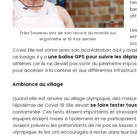
heu
bea
att
Les
Érika Sauzeau lors de son record du monde sur
emp
ergomètre le 19 mai dernier.
sca
Covid. Elle est sortie avec son accréditation où il y a
ce badge, il y a
une balise GPS pour suivre les dép
athlètes car ils ne devait pas sortir du périmètre impo
pour accéder à la cantine et aux différentes infrastruc
Ambiance au village
Quand elle est arrivée au village olympique, des mesure
l’épidémie de Covid-19. Elle devait
se faire tester tou
contaminée. Ces tests étaient importants et stressants 
équipes étaient mises à l’isolement et ne participaient
avaient prévenu les prétendants de ne pas se laisser di
olympique. Ils les ont encouragés à rester dans leur bu