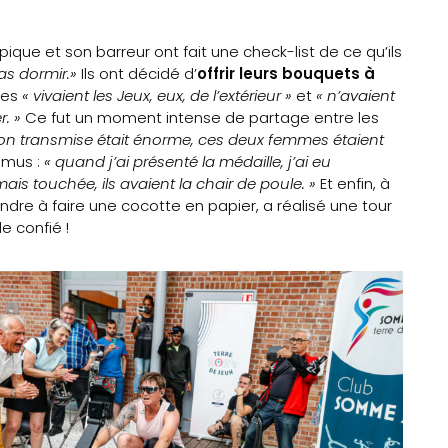
que et son barreur ont fait une check-list de ce qu’ils
as dormir.»
Ils ont décidé d’
offrir leurs bouquets à
les
« vivaient les Jeux, eux, de l’extérieur »
et
« n’avaient
r. »
Ce fut un moment intense de partage entre les
ion transmise était énorme, ces deux femmes étaient
émus :
« quand j’ai présenté la médaille, j’ai eu
amais touchée, ils avaient la chair de poule. »
Et enfin, à
ndre à faire une cocotte en papier, a réalisé une tour
e confié !