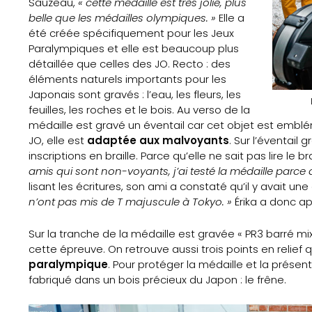
Nos
Sauzeau,
« cette médaille est très jolie, plus
belle que les médailles olympiques. »
Elle a
Partenaires
été créée spécifiquement pour les Jeux
Paralympiques et elle est beaucoup plus
Mentions
détaillée que celles des JO. Recto : des
éléments naturels importants pour les
Japonais sont gravés : l’eau, les fleurs, les
légales
feuilles, les roches et le bois. Au verso de la
médaille est gravé un éventail car cet objet est embl
Contact
JO, elle est
adaptée aux malvoyants
. Sur l’éventail 
inscriptions en braille. Parce qu’elle ne sait pas lire le br
amis qui sont non-voyants, j’ai testé la médaille parce 
lisant les écritures, son ami a constaté qu’il y avait une co
Search
n’ont pas mis de T majuscule à Tokyo. »
Érika a donc ap
Sur la tranche de la médaille est gravée « PR3 barré mix
cette épreuve. On retrouve aussi trois points en relief
paralympique
. Pour protéger la médaille et la présen
fabriqué dans un bois précieux du Japon : le frêne.