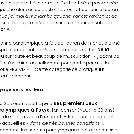
e qui partait à la retraite. Cette athlète passionnée
 gauche alors qu’au basket fauteuil et au tennis fauteuil,
ou que j’ai mal à ma jambe gauche, j’arrête l’aviron et de
our la toute première fois sur un rameur en salle, un
oor »
.
nne paralympique a fait de l’aviron de mer et a aimé
ype d’embarcation. Pour s’entraîner, elle fait
de la
r ou sur route et beaucoup de musculation :
« j’adore ça
Elle s’entraîne actuellement pour participer aux Jeux
égorie PR3 MIX 4+. Cette catégorie se pratique
en
qu’un barreur.
yage vers les Jeux
ka Sauzeau a participé à
ses premiers Jeux
ralympiques à Tokyo,
l’an dernier (NDLR : à 39 ans).
s de son arrivée à l’aéroport, Érika et son équipe ont
 accueillies
« dans de très bonnes conditions ».
endant, les sportifs paralympiques ont attendu cinq