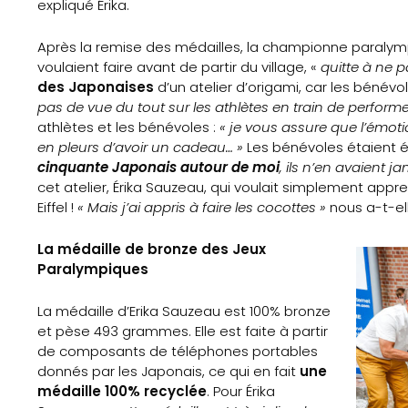
expliqué Érika.
Sports
Après la remise des médailles, la championne paralympi
voulaient faire avant de partir du village, «
quitte à ne p
Éducation
des Japonaises
d’un atelier d’origami, car les bénévo
pas de vue du tout sur les athlètes en train de performe
aux
athlètes et les bénévoles :
« je vous assure que l’émot
en pleurs d’avoir un cadeau… »
Les bénévoles étaient 
médias
cinquante Japonais autour de moi
, ils n’en avaient j
cet atelier, Érika Sauzeau, qui voulait simplement appre
Formation
Eiffel !
« Mais j’ai appris à faire les cocottes »
nous a-t-ell
S’inscrire
La médaille de bronze des Jeux
Paralympiques
à
La médaille d’Erika Sauzeau est 100% bronze
la
et pèse 493 grammes. Elle est faite à partir
de composants de téléphones portables
newsletter
donnés par les Japonais, ce qui en fait
une
médaille 100% recyclée
. Pour Érika