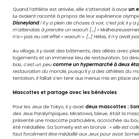
Quand l’athlète est arrivée, elle s’attendait à avoir
un e
lui avaient raconté à propos de leur expérience olympi
Disneyland
! Il y a plein de choses à voir, c’est joli, il 
m’attendais à prendre un waouh […] »
Malheureusement,
n’a «
pas eu cet effet « waouh ». […] Hélas, il n’y avait
Accueil
Au village, il y avait des bâtiments, des allées avec pl
logements et un immense lieu de restauration. Sa desc
Gazette
bas, c’est un peu
comme un hypermarché à deux éta
restauration du monde, puisqu’il y a des athlètes du mo
Sports
tentation, il fallait s’en tenir aux menus mis en place a
Actus
Mascottes et partage avec les bénévoles
Le
Pour les Jeux de Tokyo, il y avait
deux mascottes : Som
des Jeux Paralympiques. Miraitowa, bleue, était la ma
présenté une mascotte particulière, accrochée au bou
projet
été médaillée. Sa Someity est en bronze :
« elle est co
faut forcément être médaillé aux Jeux pour avoir Somei
Gazette