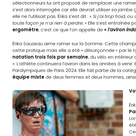
sélectionneurs lui ont proposé de remplacer une rameus
s’est alors interrogée car elle devrait utiliser sa jambe
elle ne l’utilisait pas. Érika s’est dit :
« Si j’ai trop froid, 
toute façon je n’ai rien à perdre. »
Elle s’est entraînée p
ergomètre
, c’est ce que l’on appelle de
« l’aviron ind
Érika Sauzeau aime ramer sur la Somme. Cette champio
cette pratique mais elle a été
« désarçonnée »
par le t
natation trois fois par semaine
, du vélo en intérieu
».
L’athlète continuera l’aviron dans les années à venir. 
Paralympiques de Paris 2024. Elle fait partie de la cat
équipe mixte
de deux femmes et deux hommes, ainsi 
Vo
Éri
Pa
Lor
été
Cep