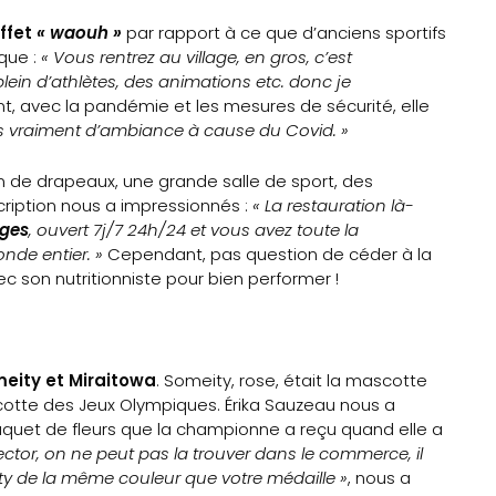
ffet
« waouh »
par rapport à ce que d’anciens sportifs
que :
« Vous rentrez au village, en gros, c’est
y a plein d’athlètes, des animations etc. donc je
 avec la pandémie et les mesures de sécurité, elle
 pas vraiment d’ambiance à cause du Covid. »
ein de drapeaux, une grande salle de sport, des
ription nous a impressionnés :
« La restauration là-
ges
, ouvert 7j/7 24h/24 et vous avez toute la
nde entier. »
Cependant, pas question de céder à la
vec son nutritionniste pour bien performer !
eity et Miraitowa
. Someity, rose, était la mascotte
scotte des Jeux Olympiques. Érika Sauzeau nous a
quet de fleurs que la championne a reçu quand elle a
llector, on ne peut pas la trouver dans le commerce, il
ty de la même couleur que votre médaille »
, nous a