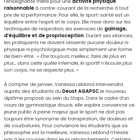
l’enseignante milite pour une
activité physique
raisonnable
à contre-courant de la recherche à tout
prix de la performance. Pour elle, le sport-santé est un
équilibre entre l’esprit et le corps. Elle mise donc sur les
techniques de respiration, les exercices de
gainage,
d’équilibre et de proprioception
. Durant ses séances,
les pratiquants ne doivent ressentir aucune douleur ni
physique ni psychologique mais simplement une forme
de bien-être :
« Être toujours meilleur, faire de plus en
plus… dans cette quête infernale, le sportif n’écoute plus
son corps, ne se respecte plus. »
À compter de janvier, Vanessa Leblond interviendra
auprès des étudiants du
Deust AGAPSC
le nouveau
diplôme proposé au sein du Staps. Dans le cadre d’un
cours de gymnastique douce, elle espère convaincre ce
jeune public à peine majeur que le sport ne doit pas
toujours être synonyme de transpiration, de douleurs et
de courbatures. Pour convaincre les étudiants que sa
philosophie est la meilleure, Vanessa Leblond n’hésite
pas à les pousser dans leurs retranchements. Certains