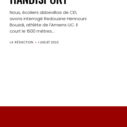
Nous, écoliers abbevillois de CE1,
avons interrogé Redouane Hennouni
Bouzidi, athlète de l’Amiens UC. Il
court le 1500 mètres...
LA RÉDACTION
1 JUILLET 2022
Pagination
des
publications