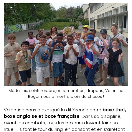
Médailles, ceintures, prajeets, monkhon, drapeau, Valentine
Roger nous a montré plein de choses !
Valentine nous a expliqué la différence entre
boxe thaï,
boxe anglaise et boxe française
. Dans sa discipline,
avant les combats, tous les boxeurs doivent faire un
rituel : ils font le tour du ring, en dansant et en s’arrêtant