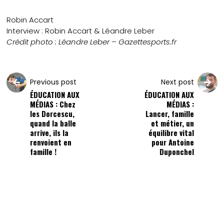
Robin Accart
Interview : Robin Accart & Léandre Leber
Crédit photo : Léandre Leber – Gazettesports.fr
Previous post
Next post
ÉDUCATION AUX
ÉDUCATION AUX
MÉDIAS : Chez
MÉDIAS :
les Dorcescu,
Lancer, famille
quand la balle
et métier, un
arrive, ils la
équilibre vital
renvoient en
pour Antoine
famille !
Duponchel