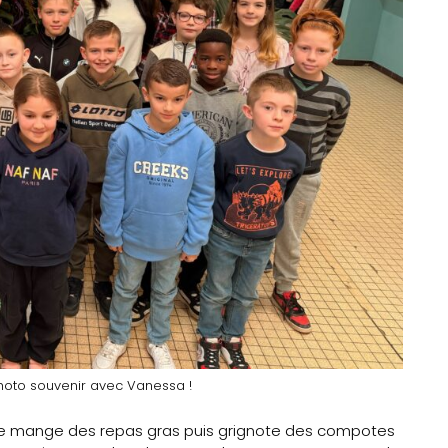
 photo souvenir avec Vanessa !
oise mange des repas gras puis grignote des compotes