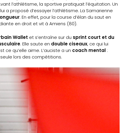
ant l’athlétisme, la sportive pratiquait l’équitation. Un
, lui a proposé d’essayer l’athlétisme. La Samarienne
longueur
. En effet, pour la course d’élan du saut en
udiante en droit et vit à Amiens (80).
rbain Wallet
et s’entraîne sur du
sprint court et du
usculaire
. Elle saute en
double ciseaux
, ce qui lui
st ce qu’elle aime. L’auciste a un
coach mental
:
 seule lors des compétitions.