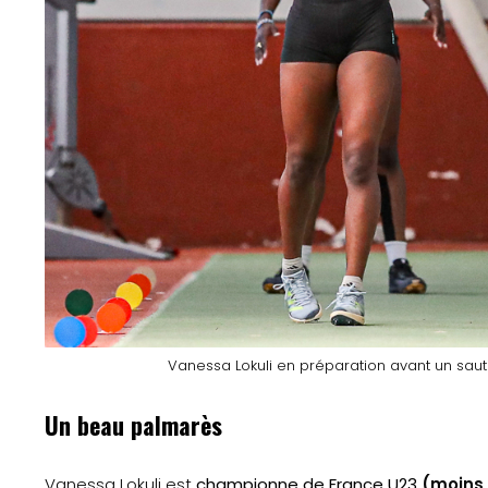
Accueil
Gazette
Sports
Actus
Vanessa Lokuli en préparation avant un saut
Le
Un beau palmarès
projet
Vanessa Lokuli est
championne de France U23
(moins 