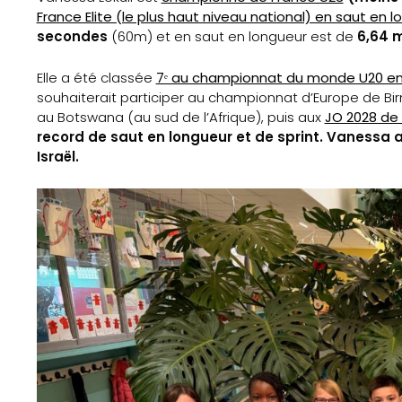
Gazette
France Elite (le plus haut niveau national) en saut en l
secondes
(60m) et en saut en longueur est de
6,64 
Sports
Elle a été classée
7ᵉ au championnat du monde U20 en
Éducation
souhaiterait participer au championnat d’Europe de 
au Botswana (au sud de l’Afrique), puis aux
JO 2028 de
aux
record de saut en longueur et de sprint. Vanessa a
Israël.
médias
Formation
S’inscrire
à
la
newsletter