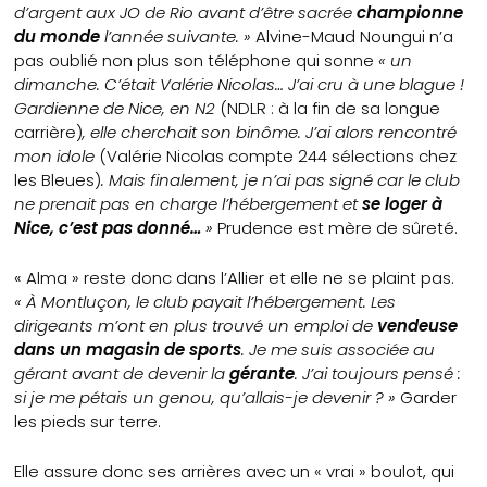
d’argent aux JO de Rio avant d’être sacrée
championne
du monde
l’année suivante. »
Alvine-Maud Noungui n’a
pas oublié non plus son téléphone qui sonne
« un
dimanche. C’était Valérie Nicolas… J’ai cru à une blague !
Gardienne de Nice, en N2
(NDLR : à la fin de sa longue
carrière)
, elle cherchait son binôme. J’ai alors rencontré
mon idole
(Valérie Nicolas compte 244 sélections chez
les Bleues)
. Mais finalement, je n’ai pas signé car le club
ne prenait pas en charge l’hébergement et
se loger à
Nice, c’est pas donné…
»
Prudence est mère de sûreté.
« Alma » reste donc dans l’Allier et elle ne se plaint pas.
« À Montluçon, le club payait l’hébergement. Les
dirigeants m’ont en plus trouvé un emploi de
vendeuse
dans un magasin de sports
. Je me suis associée au
gérant avant de devenir la
gérante
. J’ai toujours pensé :
si je me pétais un genou, qu’allais-je devenir ? »
Garder
les pieds sur terre.
Elle assure donc ses arrières avec un « vrai » boulot, qui