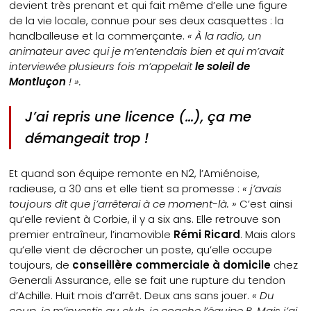
devient très prenant et qui fait même d’elle une figure
de la vie locale, connue pour ses deux casquettes : la
handballeuse et la commerçante.
« À la radio, un
animateur avec qui je m’entendais bien et qui m’avait
interviewée plusieurs fois m’appelait
le soleil de
Montluçon
! ».
J’ai repris une licence (…), ça me
démangeait trop !
Et quand son équipe remonte en N2, l’Amiénoise,
radieuse, a 30 ans et elle tient sa promesse :
« j’avais
toujours dit que j’arrêterai à ce moment-là. »
C’est ainsi
qu’elle revient à Corbie, il y a six ans. Elle retrouve son
premier entraîneur, l’inamovible
Rémi Ricard
. Mais alors
qu’elle vient de décrocher un poste, qu’elle occupe
toujours, de
conseillère commerciale à domicile
chez
Generali Assurance, elle se fait une rupture du tendon
d’Achille. Huit mois d’arrêt. Deux ans sans jouer.
« Du
coup, je m’investis au club, je coache l’équipe B. Mais j’ai