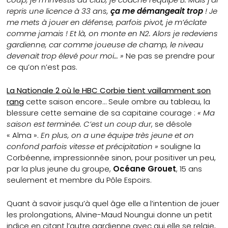
repris une licence à 33 ans,
ça me démangeait trop
! Je
me mets à jouer en défense, parfois pivot, je m’éclate
comme jamais ! Et là, on monte en N2. Alors je redeviens
gardienne, car comme joueuse de champ, le niveau
devenait trop élevé pour moi… »
Ne pas se prendre pour
ce qu’on n’est pas.
La Nationale 2 où le HBC Corbie tient vaillamment son
rang
cette saison encore… Seule ombre au tableau, la
blessure cette semaine de sa capitaine courage :
« Ma
saison est terminée. C’est un coup dur
, se désole
« Alma ».
En plus, on a une équipe très jeune et on
confond parfois vitesse et précipitation »
souligne la
Corbéenne, impressionnée sinon, pour positiver un peu,
par la plus jeune du groupe,
Océane Grouet
, 15 ans
seulement et membre du Pôle Espoirs.
Quant à savoir jusqu’à quel âge elle a l’intention de jouer
les prolongations, Alvine-Maud Noungui donne un petit
indice en citant l’autre gardienne avec qui elle se relaie,