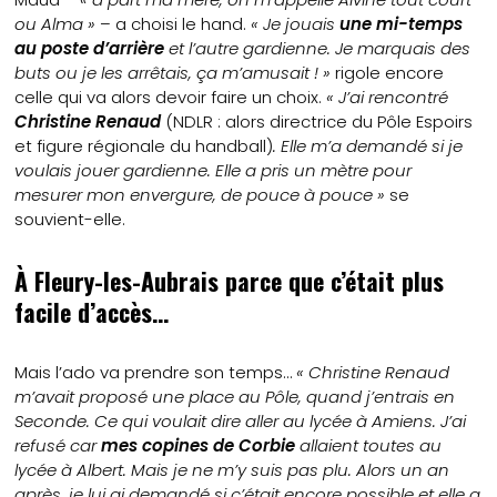
ou Alma »
– a choisi le hand.
« Je jouais
une mi-temps
au poste d’arrière
et l’autre gardienne. Je marquais des
buts ou je les arrêtais, ça m’amusait ! »
rigole encore
celle qui va alors devoir faire un choix.
« J’ai rencontré
Christine Renaud
(NDLR : alors directrice du Pôle Espoirs
et figure régionale du handball)
. Elle m’a demandé si je
voulais jouer gardienne. Elle a pris un mètre pour
mesurer mon envergure, de pouce à pouce »
se
souvient-elle.
À Fleury-les-Aubrais parce que c’était plus
facile d’accès…
Mais l’ado va prendre son temps…
« Christine Renaud
m’avait proposé une place au Pôle, quand j’entrais en
Seconde. Ce qui voulait dire aller au lycée à Amiens. J’ai
refusé car
mes copines de Corbie
allaient toutes au
lycée à Albert. Mais je ne m’y suis pas plu. Alors un an
après, je lui ai demandé si c’était encore possible et elle a