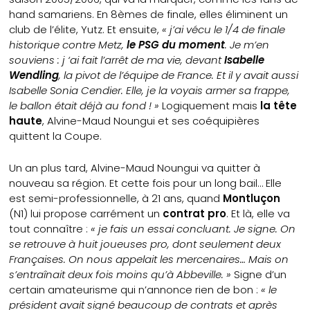
hand samariens. En 8èmes de finale, elles éliminent un
club de l’élite, Yutz. Et ensuite,
« j’ai vécu le 1/4 de finale
historique contre Metz,
le PSG du moment
. Je m’en
souviens : j ‘ai fait l’arrêt de ma vie, devant
Isabelle
Wendling
, la pivot de l’équipe de France. Et il y avait aussi
Isabelle Sonia Cendier. Elle, je la voyais armer sa frappe,
le ballon était déjà au fond ! »
Logiquement mais
la tête
haute
, Alvine-Maud Noungui et ses coéquipières
quittent la Coupe.
Un an plus tard, Alvine-Maud Noungui va quitter à
nouveau sa région. Et cette fois pour un long bail… Elle
est semi-professionnelle, à 21 ans, quand
Montluçon
(N1) lui propose carrément un
contrat pro
. Et là, elle va
tout connaître :
« je fais un essai concluant. Je signe. On
se retrouve à huit joueuses pro, dont seulement deux
Françaises. On nous appelait les mercenaires… Mais on
s’entraînait deux fois moins qu’à Abbeville. »
Signe d’un
certain amateurisme qui n’annonce rien de bon :
« le
président avait signé beaucoup de contrats et après