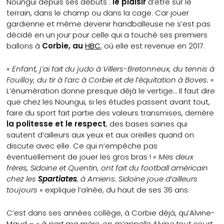
Noungui depuis ses débuts :
le plaisir
d’être sur le
terrain, dans le champ ou dans la cage. Car jouer
gardienne et même devenir handballeuse ne s’est pas
décidé en un jour pour celle qui a touché ses premiers
ballons à
Corbie, au
HBC
, où elle est revenue en 2017.
« Enfant, j’ai fait du judo à Villers-Bretonneux, du tennis à
Fouilloy, du tir à l’arc à Corbie et de l’équitation à Boves. »
L’énumération donne presque déjà le vertige… Il faut dire
que chez les Noungui, si les études passent avant tout,
faire du sport fait partie des valeurs transmises, derrière
la politesse et le respect
, des bases saines qui
sautent d’ailleurs aux yeux et aux oreilles quand on
discute avec elle. Ce qui n’empêche pas
éventuellement de jouer les gros bras !
« Mes deux
frères, Sidoine et Quentin, ont fait du football américain
chez les
Spartiates
, à Amiens. Sidoine joue d’ailleurs
toujours
» explique l’aînée, du haut de ses 36 ans.
C’est dans ses années collège, à Corbie déjà, qu’Alvine-
Maud –
« à part ma mère, on m’appelle Alvine tout court