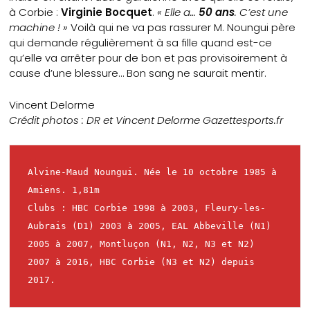
à Corbie :
Virginie Bocquet
.
« Elle a…
50 ans
. C’est une
machine ! »
Voilà qui ne va pas rassurer M. Noungui père
qui demande régulièrement à sa fille quand est-ce
qu’elle va arrêter pour de bon et pas provisoirement à
cause d’une blessure… Bon sang ne saurait mentir.
Vincent Delorme
Crédit photos : DR et Vincent Delorme Gazettesports.fr
Alvine-Maud Noungui. Née le 10 octobre 1985 à 
Amiens. 1,81m

Clubs : HBC Corbie 1998 à 2003, Fleury-les-
Aubrais (D1) 2003 à 2005, EAL Abbeville (N1) 
2005 à 2007, Montluçon (N1, N2, N3 et N2) 
2007 à 2016, HBC Corbie (N3 et N2) depuis 
2017.