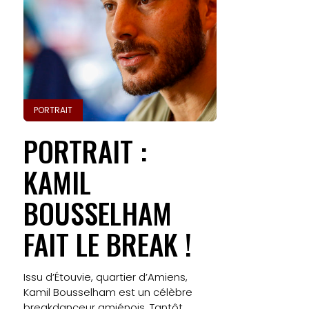
PORTRAIT
PORTRAIT :
KAMIL
BOUSSELHAM
FAIT LE BREAK !
Issu d’Étouvie, quartier d’Amiens,
Kamil Bousselham est un célèbre
breakdanceur amiénois. Tantôt