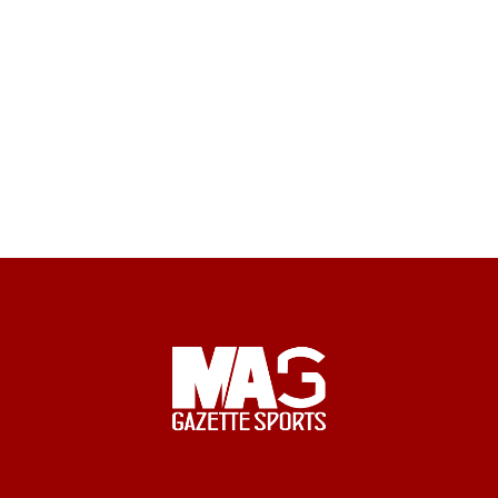
médias
Formation
S’inscrire
à
la
newsletter
Nos
Partenaires
Mentions
légales