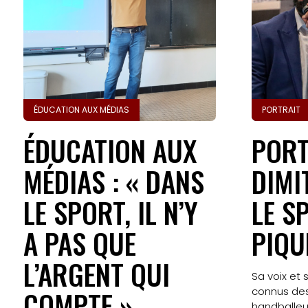
ÉDUCATION AUX MÉDIAS
PORTRAIT
ÉDUCATION AUX
PORT
MÉDIAS : « DANS
DIMI
LE SPORT, IL N’Y
LE S
A PAS QUE
PIQU
L’ARGENT QUI
Sa voix et 
COMPTE »
connus des
handballeu