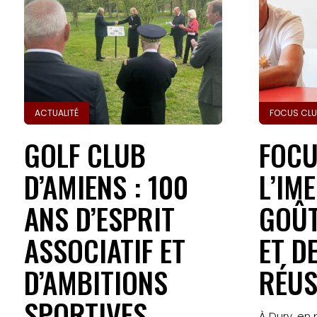
ACTUALITÉ
FOCUS CL
GOLF CLUB
FOCU
D’AMIENS : 100
L’IME
ANS D’ESPRIT
GOÛT
ASSOCIATIF ET
ET D
D’AMBITIONS
RÉUS
SPORTIVES
À Dury, en 