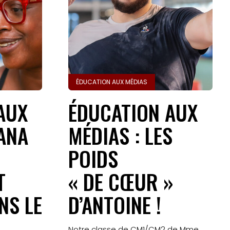
ÉDUCATION AUX MÉDIAS
AUX
ÉDUCATION AUX
LANA
MÉDIAS : LES
N
POIDS
T
« DE CŒUR »
NS LE
D’ANTOINE !
Notre classe de CM1/CM2 de Mme