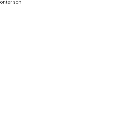
conter son
.