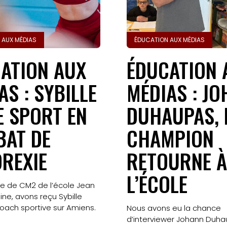
Gazette
Sports
 AUX MÉDIAS
ÉDUCATION AUX MÉDIAS
ATION AUX
ÉDUCATION 
Actus
AS : SYBILLE
MÉDIAS : J
Le
E SPORT EN
DUHAUPAS, 
projet
AT DE
CHAMPION
Gazette
OREXIE
RETOURNE À
Sports
L’ÉCOLE
Éducation
se de CM2 de l’école Jean
ine, avons reçu Sybille
aux
coach sportive sur Amiens.
Nous avons eu la chance
d’interviewer Johann Duha