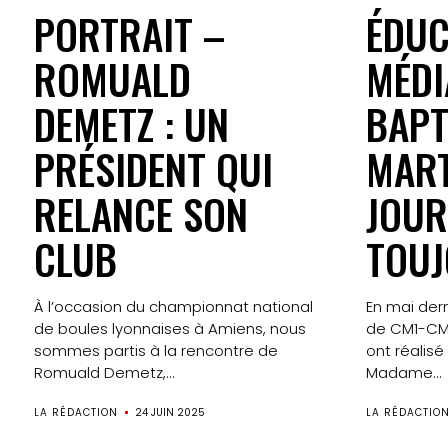
PORTRAIT –
ÉDUC
ROMUALD
MÉDI
DEMETZ : UN
BAPT
PRÉSIDENT QUI
MART
RELANCE SON
JOUR
CLUB
TOUJ
À l’occasion du championnat national
En mai dern
de boules lyonnaises à Amiens, nous
de CM1-CM2
sommes partis à la rencontre de
ont réalisé
Romuald Demetz,...
Madame...
LA RÉDACTION
24 JUIN 2025
LA RÉDACTIO