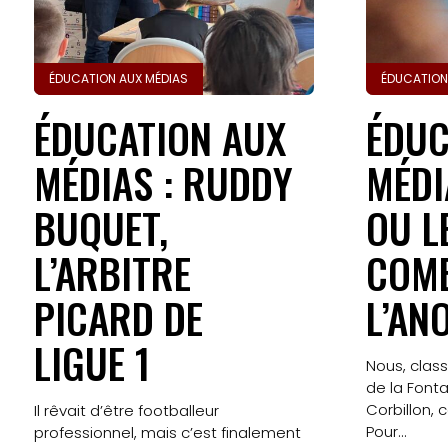
ÉDUCATION AUX MÉDIAS
ÉDUCATION
ÉDUCATION AUX
ÉDUC
MÉDIAS : RUDDY
MÉDI
BUQUET,
OU L
L’ARBITRE
COMB
PICARD DE
L’AN
LIGUE 1
Nous, clas
de la Fonta
Corbillon, 
Il rêvait d’être footballeur
Pour...
professionnel, mais c’est finalement