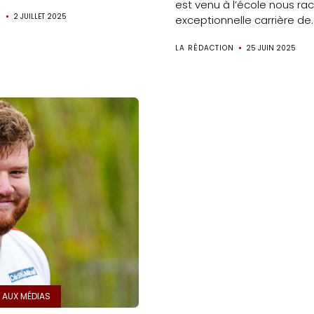
médias
est venu à l’école nous ra
N
2 JUILLET 2025
exceptionnelle carrière de..
Formation
LA RÉDACTION
25 JUIN 2025
S’inscrire
à
la
newsletter
Nos
Partenaires
Mentions
légales
 AUX MÉDIAS