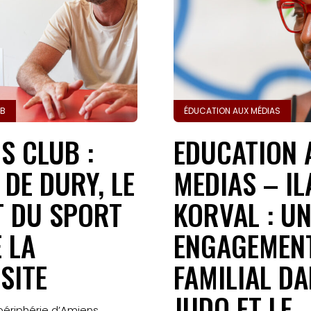
UB
ÉDUCATION AUX MÉDIAS
S CLUB :
EDUCATION 
 DE DURY, LE
MEDIAS – I
 DU SPORT
KORVAL : U
E LA
ENGAGEMEN
SITE
FAMILIAL DA
JUDO ET LE
périphérie d’Amiens,