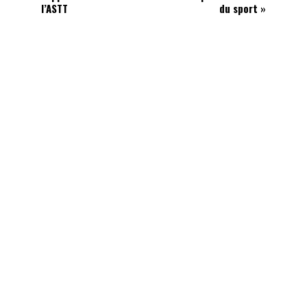
l’ASTT
du sport »