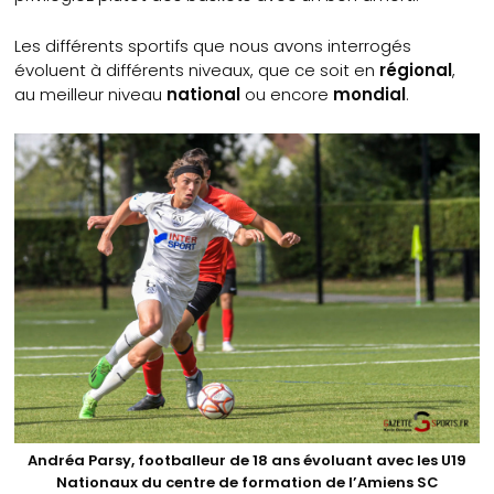
Les différents sportifs que nous avons interrogés
évoluent à différents niveaux, que ce soit en
régional
,
au meilleur niveau
national
ou encore
mondial
.
Andréa Parsy, footballeur de 18 ans évoluant avec les U19
Nationaux du centre de formation de l’Amiens SC